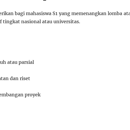
berikan bagi mahasiswa S1 yang memenangkan lomba at
f tingkat nasional atau universitas.
uh atau parsial
tan dan riset
embangan proyek