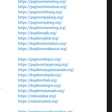
https://pagisorementeng.org/
https://pagisoretomohon.org/
https://pagisorebitung.org/
https://pagisorepadang.org/
https://pagisorejateng.org/
https://kopiforementeng.org/
https://kopiforepik.org/
https://kopiforepluit.org/
https://kopiforetomohon.org/
https://kopiforemakassar.org/
https://pagisorebogor.org/
https://pagisoretangerang.org/
https://kopikenanganmanado.org/
https://kopiforedepok.org/
https://kopiforebali.org/
https://kopiforebogor.org/
https://kopiforemanado.org/
https://mixuejabar.org/
https://mixuesumut.org/
https://miegacoanahnasution.org