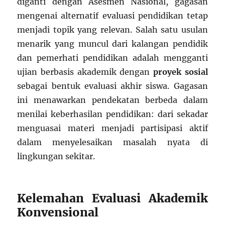
diganti dengan Asesmen Nasional, gagasan
mengenai alternatif evaluasi pendidikan tetap
menjadi topik yang relevan. Salah satu usulan
menarik yang muncul dari kalangan pendidik
dan pemerhati pendidikan adalah mengganti
ujian berbasis akademik dengan
proyek sosial
sebagai bentuk evaluasi akhir siswa. Gagasan
ini menawarkan pendekatan berbeda dalam
menilai keberhasilan pendidikan: dari sekadar
menguasai materi menjadi partisipasi aktif
dalam menyelesaikan masalah nyata di
lingkungan sekitar.
Kelemahan Evaluasi Akademik
Konvensional