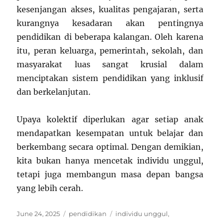
kesenjangan akses, kualitas pengajaran, serta
kurangnya kesadaran akan pentingnya
pendidikan di beberapa kalangan. Oleh karena
itu, peran keluarga, pemerintah, sekolah, dan
masyarakat luas sangat krusial dalam
menciptakan sistem pendidikan yang inklusif
dan berkelanjutan.
Upaya kolektif diperlukan agar setiap anak
mendapatkan kesempatan untuk belajar dan
berkembang secara optimal. Dengan demikian,
kita bukan hanya mencetak individu unggul,
tetapi juga membangun masa depan bangsa
yang lebih cerah.
Posted
Categories
Tags
June 24, 2025
pendidikan
individu unggul
,