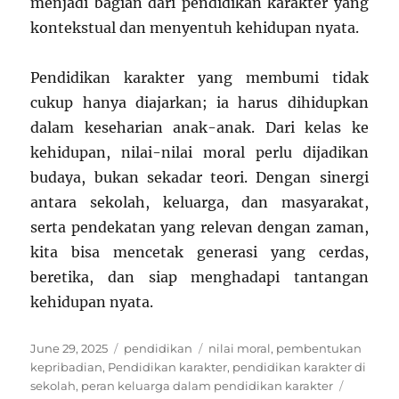
menjadi bagian dari pendidikan karakter yang
kontekstual dan menyentuh kehidupan nyata.
Pendidikan karakter yang membumi tidak
cukup hanya diajarkan; ia harus dihidupkan
dalam keseharian anak-anak. Dari kelas ke
kehidupan, nilai-nilai moral perlu dijadikan
budaya, bukan sekadar teori. Dengan sinergi
antara sekolah, keluarga, dan masyarakat,
serta pendekatan yang relevan dengan zaman,
kita bisa mencetak generasi yang cerdas,
beretika, dan siap menghadapi tantangan
kehidupan nyata.
Posted
Categories
Tags
June 29, 2025
pendidikan
nilai moral
,
pembentukan
on
kepribadian
,
Pendidikan karakter
,
pendidikan karakter di
sekolah
,
peran keluarga dalam pendidikan karakter