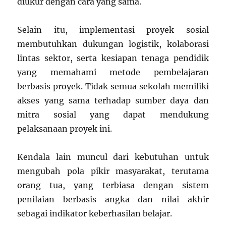
diukur dengan cara yang sama.
Selain itu, implementasi proyek sosial
membutuhkan dukungan logistik, kolaborasi
lintas sektor, serta kesiapan tenaga pendidik
yang memahami metode pembelajaran
berbasis proyek. Tidak semua sekolah memiliki
akses yang sama terhadap sumber daya dan
mitra sosial yang dapat mendukung
pelaksanaan proyek ini.
Kendala lain muncul dari kebutuhan untuk
mengubah pola pikir masyarakat, terutama
orang tua, yang terbiasa dengan sistem
penilaian berbasis angka dan nilai akhir
sebagai indikator keberhasilan belajar.