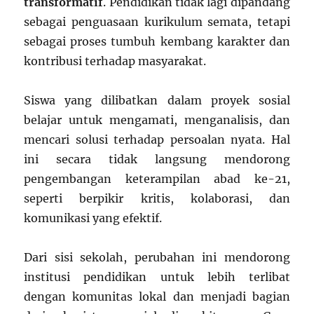
transformatif
. Pendidikan tidak lagi dipandang
sebagai penguasaan kurikulum semata, tetapi
sebagai proses tumbuh kembang karakter dan
kontribusi terhadap masyarakat.
Siswa yang dilibatkan dalam proyek sosial
belajar untuk mengamati, menganalisis, dan
mencari solusi terhadap persoalan nyata. Hal
ini secara tidak langsung mendorong
pengembangan keterampilan abad ke-21,
seperti berpikir kritis, kolaborasi, dan
komunikasi yang efektif.
Dari sisi sekolah, perubahan ini mendorong
institusi pendidikan untuk lebih terlibat
dengan komunitas lokal dan menjadi bagian