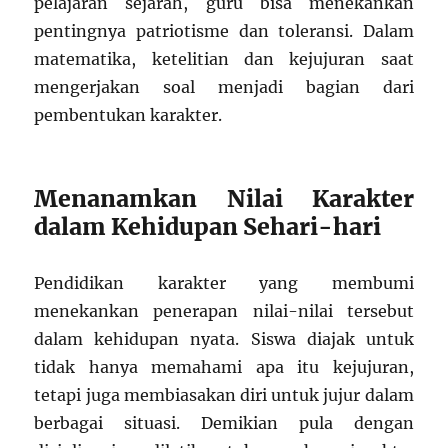
pelajaran sejarah, guru bisa menekankan
pentingnya patriotisme dan toleransi. Dalam
matematika, ketelitian dan kejujuran saat
mengerjakan soal menjadi bagian dari
pembentukan karakter.
Menanamkan Nilai Karakter
dalam Kehidupan Sehari-hari
Pendidikan karakter yang membumi
menekankan penerapan nilai-nilai tersebut
dalam kehidupan nyata. Siswa diajak untuk
tidak hanya memahami apa itu kejujuran,
tetapi juga membiasakan diri untuk jujur dalam
berbagai situasi. Demikian pula dengan