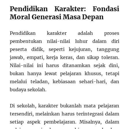
Pendidikan Karakter: Fondasi
Moral Generasi Masa Depan
Pendidikan karakter adalah proses
pembentukan nilai-nilai luhur dalam diri
peserta didik, seperti kejujuran, tanggung
jawab, empati, kerja keras, dan sikap toleran.
Nilai-nilai ini harus ditanamkan sejak dini,
bukan hanya lewat pelajaran khusus, tetapi
melalui teladan, kebiasaan sehari-hari, dan
budaya sekolah.
Di sekolah, karakter bukanlah mata pelajaran
tersendiri, melainkan harus terintegrasi dalam
setiap aspek pembelajaran. Misalnya, dalam