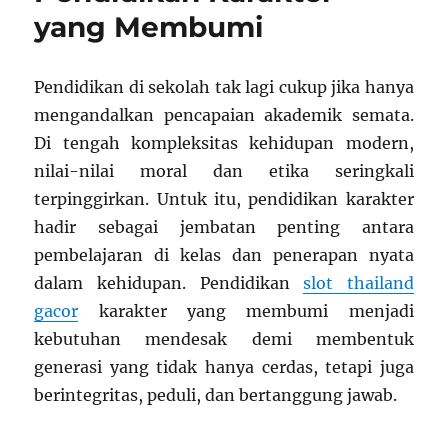
yang Membumi
dengan
Proyek
Sosial?
Pendidikan di sekolah tak lagi cukup jika hanya
mengandalkan pencapaian akademik semata.
Di tengah kompleksitas kehidupan modern,
nilai-nilai moral dan etika seringkali
terpinggirkan. Untuk itu, pendidikan karakter
hadir sebagai jembatan penting antara
pembelajaran di kelas dan penerapan nyata
dalam kehidupan. Pendidikan
slot thailand
gacor
karakter yang membumi menjadi
kebutuhan mendesak demi membentuk
generasi yang tidak hanya cerdas, tetapi juga
berintegritas, peduli, dan bertanggung jawab.