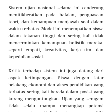
Sistem ujian nasional selama ini cenderung
menitikberatkan pada hafalan, penguasaan
teori, dan kemampuan menjawab soal dalam
waktu terbatas. Model ini menempatkan siswa
dalam tekanan tinggi dan sering kali tidak
mencerminkan kemampuan holistik mereka,
seperti empati, kreativitas, kerja tim, dan
kepedulian sosial.
Kritik terhadap sistem ini juga datang dari
aspek ketimpangan. Siswa dengan latar
belakang ekonomi dan akses pendidikan yang
terbatas sering kali berada dalam posisi yang
kurang menguntungkan. Ujian yang seragam
tidak selalu mampu menangkap potensi