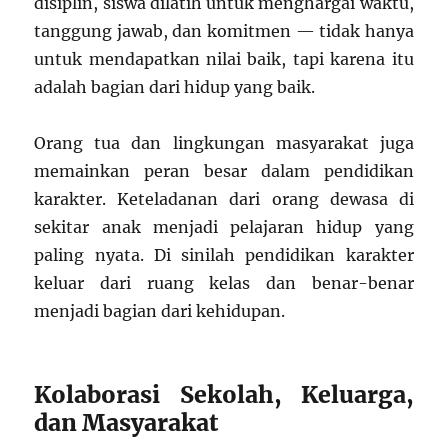
disiplin, siswa dilatih untuk menghargai waktu,
tanggung jawab, dan komitmen — tidak hanya
untuk mendapatkan nilai baik, tapi karena itu
adalah bagian dari hidup yang baik.
Orang tua dan lingkungan masyarakat juga
memainkan peran besar dalam pendidikan
karakter. Keteladanan dari orang dewasa di
sekitar anak menjadi pelajaran hidup yang
paling nyata. Di sinilah pendidikan karakter
keluar dari ruang kelas dan benar-benar
menjadi bagian dari kehidupan.
Kolaborasi Sekolah, Keluarga,
dan Masyarakat