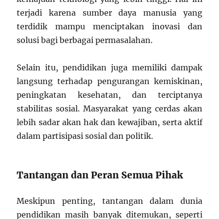
terjadi karena sumber daya manusia yang
terdidik mampu menciptakan inovasi dan
solusi bagi berbagai permasalahan.
Selain itu, pendidikan juga memiliki dampak
langsung terhadap pengurangan kemiskinan,
peningkatan kesehatan, dan terciptanya
stabilitas sosial. Masyarakat yang cerdas akan
lebih sadar akan hak dan kewajiban, serta aktif
dalam partisipasi sosial dan politik.
Tantangan dan Peran Semua Pihak
Meskipun penting, tantangan dalam dunia
pendidikan masih banyak ditemukan, seperti