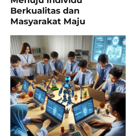
Menghadapi
Berkualitas dan
Ujian
Sekolah
Masyarakat Maju