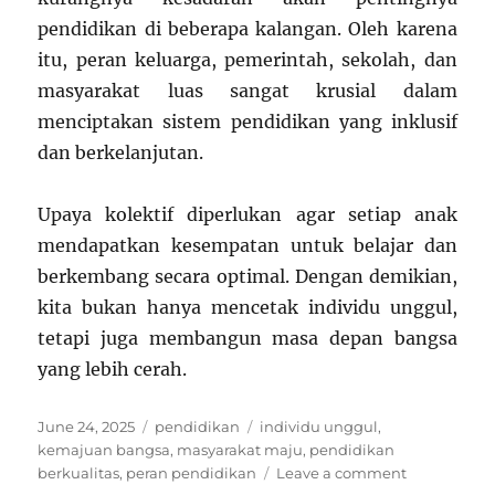
pendidikan di beberapa kalangan. Oleh karena
itu, peran keluarga, pemerintah, sekolah, dan
masyarakat luas sangat krusial dalam
menciptakan sistem pendidikan yang inklusif
dan berkelanjutan.
Upaya kolektif diperlukan agar setiap anak
mendapatkan kesempatan untuk belajar dan
berkembang secara optimal. Dengan demikian,
kita bukan hanya mencetak individu unggul,
tetapi juga membangun masa depan bangsa
yang lebih cerah.
Posted
Categories
Tags
June 24, 2025
pendidikan
individu unggul
,
on
kemajuan bangsa
,
masyarakat maju
,
pendidikan
on
berkualitas
,
peran pendidikan
Leave a comment