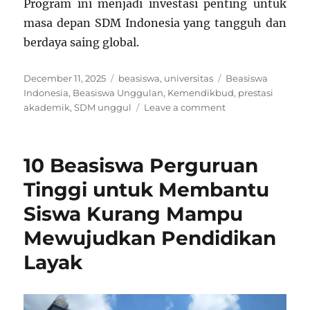
Program ini menjadi investasi penting untuk
masa depan SDM Indonesia yang tangguh dan
berdaya saing global.
Posted
Categories
Tags
December 11, 2025
beasiswa
,
universitas
Beasiswa
on
Indonesia
,
Beasiswa Unggulan
,
Kemendikbud
,
prestasi
on
akademik
,
SDM unggul
Leave a comment
Beasiswa
Unggulan
Kemendikbud:
10 Beasiswa Perguruan
Program
Prestisius
Tinggi untuk Membantu
untuk
Siswa Kurang Mampu
SDM
Indonesia
Mewujudkan Pendidikan
Berkualitas
Layak