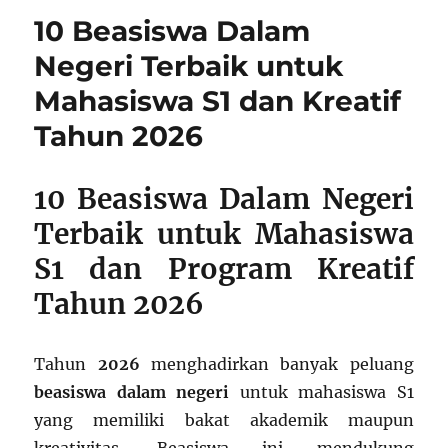
Perguruan
10 Beasiswa Dalam
Tinggi
untuk
Negeri Terbaik untuk
Membantu
Mahasiswa S1 dan Kreatif
Siswa
Kurang
Tahun 2026
Mampu
Mewujudkan
Pendidikan
10 Beasiswa Dalam Negeri
Layak
Terbaik untuk Mahasiswa
S1 dan Program Kreatif
Tahun 2026
Tahun
2026
menghadirkan banyak peluang
beasiswa dalam negeri
untuk mahasiswa S1
yang memiliki bakat akademik maupun