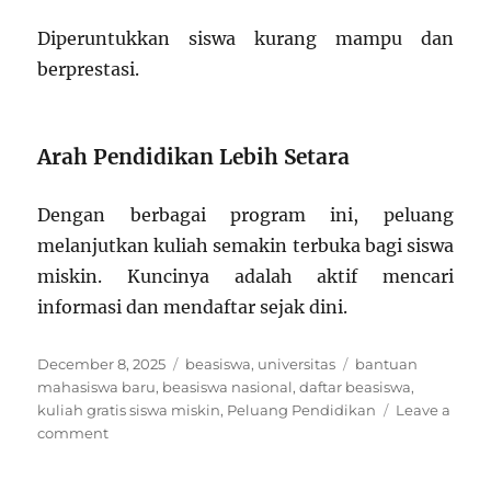
Diperuntukkan siswa kurang mampu dan
berprestasi.
Arah Pendidikan Lebih Setara
Dengan berbagai program ini, peluang
melanjutkan kuliah semakin terbuka bagi siswa
miskin. Kuncinya adalah aktif mencari
informasi dan mendaftar sejak dini.
Posted
Categories
Tags
December 8, 2025
beasiswa
,
universitas
bantuan
on
mahasiswa baru
,
beasiswa nasional
,
daftar beasiswa
,
kuliah gratis siswa miskin
,
Peluang Pendidikan
Leave a
on
comment
10
Beasiswa