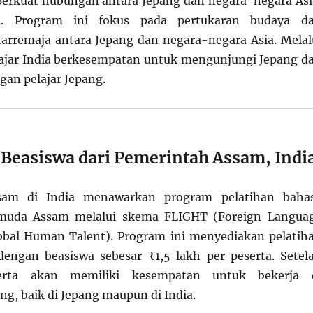
erkuat hubungan antara Jepang dan negara-negara Asi
a. Program ini fokus pada pertukaran budaya d
rremaja antara Jepang dan negara-negara Asia. Melal
lajar India berkesempatan untuk mengunjungi Jepang d
gan pelajar Jepang.
Beasiswa dari Pemerintah Assam, Indi
sam di India menawarkan program pelatihan baha
emuda Assam melalui skema FLIGHT (Foreign Langua
Global Human Talent). Program ini menyediakan pelatih
engan beasiswa sebesar ₹1,5 lakh per peserta. Setel
serta akan memiliki kesempatan untuk bekerja 
ng, baik di Jepang maupun di India.