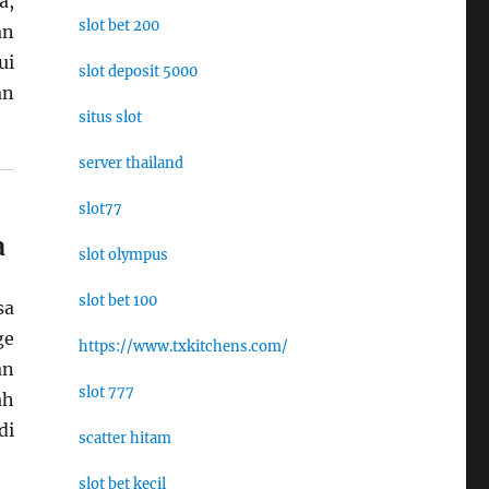
a,
slot bet 200
an
ui
slot deposit 5000
an
situs slot
server thailand
slot77
a
slot olympus
slot bet 100
sa
ge
https://www.txkitchens.com/
an
slot 777
ah
di
scatter hitam
slot bet kecil