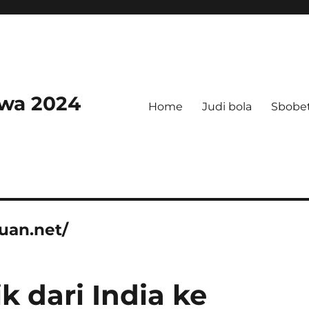
swa 2024
Home
Judi bola
Sbobe
uan.net/
k dari India ke