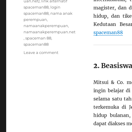
uan.net/
,
link alternatif
spaceman88
,
login
magister, dan d
spaceman88
,
nama anak
hidup, dan tike
perempuan
,
Kedutaan Besa
namaanakperempuan
,
namaanakperempuan.net
spaceman88
,
spaceman 88
,
spaceman88
on
Leave a comment
5
2.
Beasiswa
Beasiswa
Terbaik
dari
Mitsui & Co. m
India
ke
ingin belajar d
Jepang
selama satu tah
untuk
terkemuka di J
Mahasiswa
Internasional
hidup bulanan,
dapat diakses me