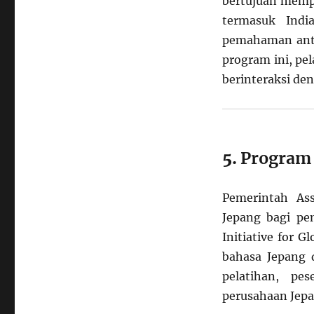
bertujuan memp
termasuk Indi
pemahaman anta
program ini, pe
berinteraksi den
5.
Program 
Pemerintah As
Jepang bagi p
Initiative for 
bahasa Jepang d
pelatihan, pe
perusahaan Jepa