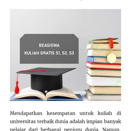
Terdepan
di
Portugal
Mendapatkan kesempatan untuk kuliah di
universitas terbaik dunia adalah impian banyak
pelajar dari berbagai penjuru dunia. Namun,