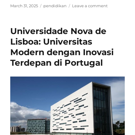
Posted
Categories
on
March 31, 2025
pendidikan
Leave a comment
on
THR
Anak:
Kesempatan
Universidade Nova de
Emas
untuk
Lisboa: Universitas
Mengajarkan
Modern dengan Inovasi
Literasi
Keuangan
Terdepan di Portugal
Sejak
Dini