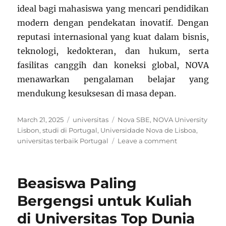
ideal bagi mahasiswa yang mencari pendidikan
modern dengan pendekatan inovatif. Dengan
reputasi internasional yang kuat dalam bisnis,
teknologi, kedokteran, dan hukum, serta
fasilitas canggih dan koneksi global, NOVA
menawarkan pengalaman belajar yang
mendukung kesuksesan di masa depan.
Posted
Categories
Tags
March 21, 2025
universitas
Nova SBE
,
NOVA University
on
Lisbon
,
studi di Portugal
,
Universidade Nova de Lisboa
,
on
universitas terbaik Portugal
Leave a comment
Universidade
Nova
de
Beasiswa Paling
Lisboa:
Universitas
Bergengsi untuk Kuliah
Modern
di Universitas Top Dunia
dengan
Inovasi