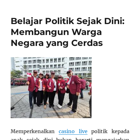
on
Kuliah
Itu
Wajib
Belajar Politik Sejak Dini:
Nggak,
Sih?
Membangun Warga
Yuk,
Negara yang Cerdas
Pahami
Realitanya!
Memperkenalkan
casino live
politik kepada