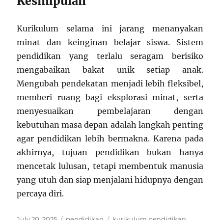
Kesimpulan
Kurikulum selama ini jarang menanyakan
minat dan keinginan belajar siswa. Sistem
pendidikan yang terlalu seragam berisiko
mengabaikan bakat unik setiap anak.
Mengubah pendekatan menjadi lebih fleksibel,
memberi ruang bagi eksplorasi minat, serta
menyesuaikan pembelajaran dengan
kebutuhan masa depan adalah langkah penting
agar pendidikan lebih bermakna. Karena pada
akhirnya, tujuan pendidikan bukan hanya
mencetak lulusan, tetapi membentuk manusia
yang utuh dan siap menjalani hidupnya dengan
percaya diri.
Posted
Categories
Tags
July 20, 2025
pendidikan
kurikulum pendidikan
,