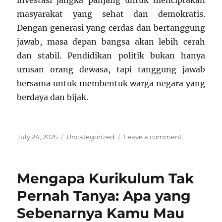
investasi jangka panjang untuk menciptakan
masyarakat yang sehat dan demokratis.
Dengan generasi yang cerdas dan bertanggung
jawab, masa depan bangsa akan lebih cerah
dan stabil. Pendidikan politik bukan hanya
urusan orang dewasa, tapi tanggung jawab
bersama untuk membentuk warga negara yang
berdaya dan bijak.
Posted
Categories
on
July 24, 2025
Uncategorized
Leave a comment
on
Belajar
Politik
Sejak
Mengapa Kurikulum Tak
Dini:
Membangu
Pernah Tanya: Apa yang
Warga
Sebenarnya Kamu Mau
Negara
yang