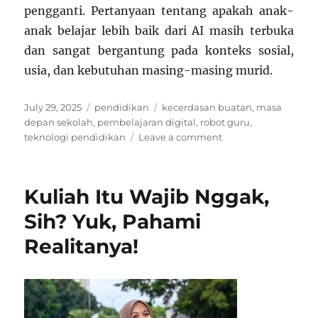
pengganti. Pertanyaan tentang apakah anak-
anak belajar lebih baik dari AI masih terbuka
dan sangat bergantung pada konteks sosial,
usia, dan kebutuhan masing-masing murid.
Posted
Categories
Tags
July 29, 2025
pendidikan
kecerdasan buatan
,
masa
on
depan sekolah
,
pembelajaran digital
,
robot guru
,
on
teknologi pendidikan
Leave a comment
Robot
Jadi
Guru:
Kuliah Itu Wajib Nggak,
Apakah
Anak-
Sih? Yuk, Pahami
anak
Realitanya!
Belajar
Lebih
Baik
dari
AI?