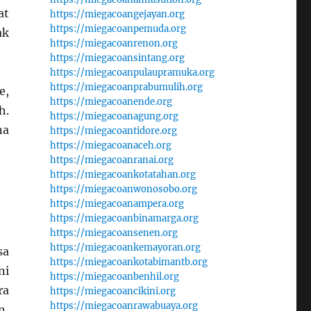
at
https://miegacoangejayan.org
https://miegacoanpemuda.org
ak
https://miegacoanrenon.org
https://miegacoansintang.org
https://miegacoanpulaupramuka.org
https://miegacoanprabumulih.org
e,
https://miegacoanende.org
h.
https://miegacoanagung.org
na
https://miegacoantidore.org
https://miegacoanaceh.org
https://miegacoanranai.org
https://miegacoankotatahan.org
https://miegacoanwonosobo.org
https://miegacoanampera.org
https://miegacoanbinamarga.org
https://miegacoansenen.org
https://miegacoankemayoran.org
sa
https://miegacoankotabimantb.org
ni
https://miegacoanbenhil.org
ra
https://miegacoancikini.org
https://miegacoanrawabuaya.org
n,