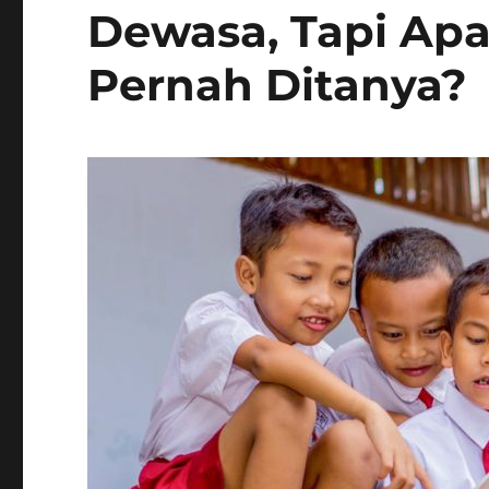
Dewasa, Tapi Ap
Pernah Ditanya?