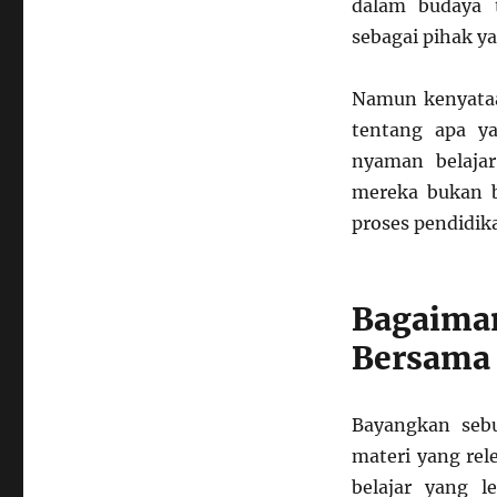
dalam budaya 
sebagai pihak ya
Namun kenyataa
tentang apa y
nyaman belaja
mereka bukan b
proses pendidika
Bagaima
Bersama
Bayangkan seb
materi yang re
belajar yang le