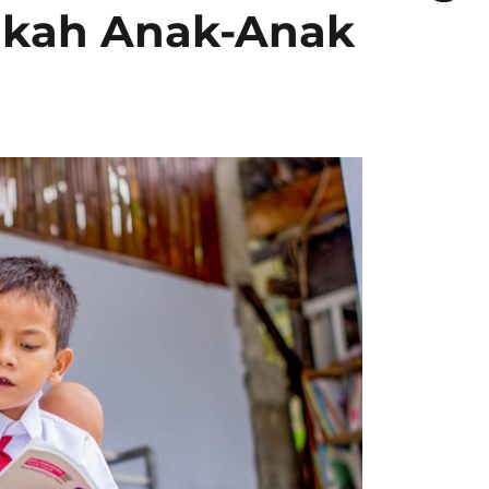
akah Anak-Anak