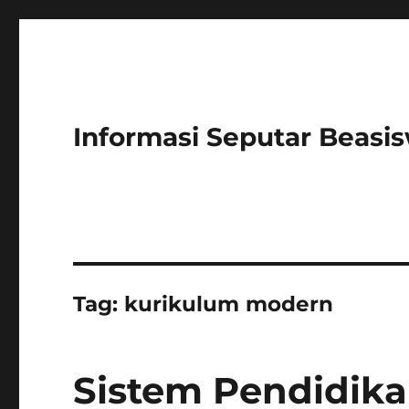
Informasi Seputar Beasi
Tag:
kurikulum modern
Sistem Pendidika