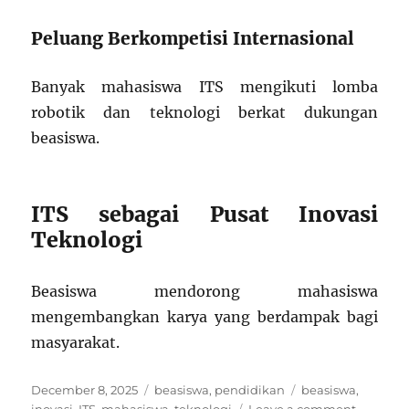
Peluang Berkompetisi Internasional
Banyak mahasiswa ITS mengikuti lomba
robotik dan teknologi berkat dukungan
beasiswa.
ITS sebagai Pusat Inovasi
Teknologi
Beasiswa mendorong mahasiswa
mengembangkan karya yang berdampak bagi
masyarakat.
Posted
Categories
Tags
December 8, 2025
beasiswa
,
pendidikan
beasiswa
,
on
on