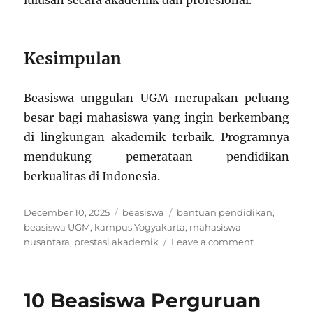
Kesimpulan
Beasiswa unggulan UGM merupakan peluang
besar bagi mahasiswa yang ingin berkembang
di lingkungan akademik terbaik. Programnya
mendukung pemerataan pendidikan
berkualitas di Indonesia.
Posted
Categories
Tags
December 10, 2025
beasiswa
bantuan pendidikan
,
on
beasiswa UGM
,
kampus Yogyakarta
,
mahasiswa
on
nusantara
,
prestasi akademik
Leave a comment
Beasiswa
Unggulan
UGM:
10 Beasiswa Perguruan
Mendukung