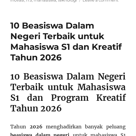
inovasi
,
ITS
,
mahasiswa
,
teknologi
Leave a comment
Beasisw
ITS:
Menduk
10 Beasiswa Dalam
Talenta
Teknik
Negeri Terbaik untuk
dan
Mahasiswa S1 dan Kreatif
Inovasi
Indonesi
Tahun 2026
10 Beasiswa Dalam Negeri
Terbaik untuk Mahasiswa
S1 dan Program Kreatif
Tahun 2026
Tahun
2026
menghadirkan banyak peluang
beasiswa dalam negeri
untuk mahasiswa S1