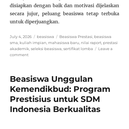
disiapkan dengan baik dan motivasi dijelaskan
secara jujur, peluang beasiswa tetap terbuka
untuk diperjuangkan.
Posted
Categories
Tags
July 4, 2026
beasiswa
Beasiswa Prestasi
,
beasiswa
on
sma
,
kuliah impian
,
mahasiswa baru
,
nilai raport
,
prestasi
akademik
,
seleksi beasiswa
,
sertifikat lomba
Leave a
on
comment
Beasiswa
Prestasi
Akademik
Beasiswa Unggulan
SMA,
Bekal
Kemendikbud: Program
Masuk
Prestisius untuk SDM
Kuliah
Indonesia Berkualitas