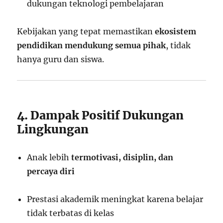
dukungan teknologi pembelajaran
Kebijakan yang tepat memastikan
ekosistem
pendidikan mendukung semua pihak
, tidak
hanya guru dan siswa.
4. Dampak Positif Dukungan
Lingkungan
Anak lebih
termotivasi, disiplin, dan
percaya diri
Prestasi akademik meningkat karena belajar
tidak terbatas di kelas