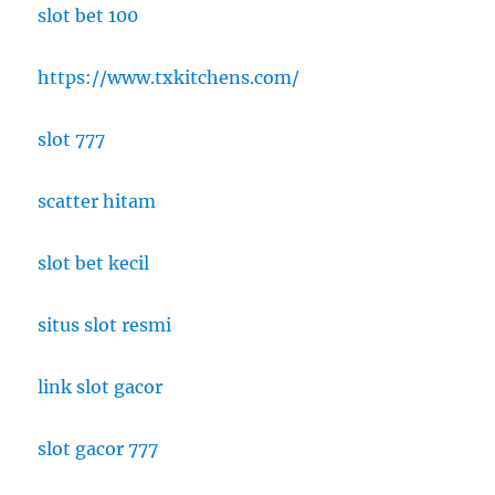
slot bet 100
https://www.txkitchens.com/
slot 777
scatter hitam
slot bet kecil
situs slot resmi
link slot gacor
slot gacor 777