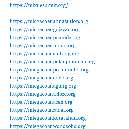
https://mixuesumut.org/
https://miegacoanahnasution.org
https://miegacoangejayan.org
https://miegacoanpemuda.org
https://miegacoanrenon.org
https://miegacoansintang.org
https://miegacoanpulaupramuka.org
https://miegacoanprabumulih.org
https://miegacoanende.org
https://miegacoanagung.org
https://miegacoantidore.org
https://miegacoanaceh.org
https://miegacoanranai.org
https://miegacoankotatahan.org
https://miegacoanwonosobo.org