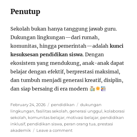
Penutup
Sekolah bukan hanya tanggung jawab guru.
Dukungan lingkungan—dari rumah,
komunitas, hingga pemerintah—adalah
kunci
kesuksesan pendidikan siswa
. Dengan
ekosistem yang mendukung, anak-anak dapat
belajar dengan efektif, berprestasi maksimal,
dan tumbuh menjadi generasi kreatif, disiplin,
dan siap bersaing di era modern
Posted
Categories
Tags
February 24, 2026
pendidikan
dukungan
on
lingkungan
,
fasilitas sekolah
,
generasi unggul
,
kolaborasi
sekolah
,
komunitas belajar
,
motivasi belajar
,
pendidikan
inklusif
,
pendidikan siswa
,
peran orang tua
,
prestasi
on
akademik
Leave a comment
Sekolah