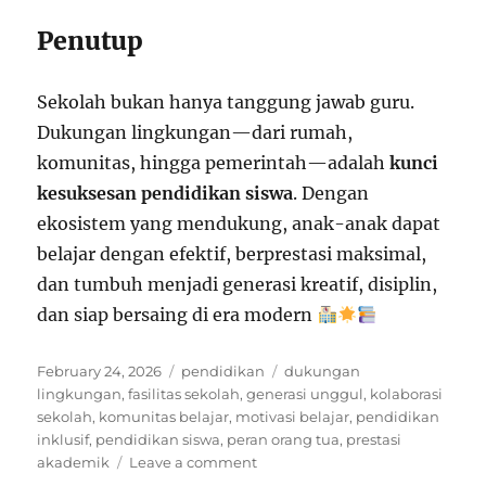
Penutup
Sekolah bukan hanya tanggung jawab guru.
Dukungan lingkungan—dari rumah,
komunitas, hingga pemerintah—adalah
kunci
kesuksesan pendidikan siswa
. Dengan
ekosistem yang mendukung, anak-anak dapat
belajar dengan efektif, berprestasi maksimal,
dan tumbuh menjadi generasi kreatif, disiplin,
dan siap bersaing di era modern
Posted
Categories
Tags
February 24, 2026
pendidikan
dukungan
on
lingkungan
,
fasilitas sekolah
,
generasi unggul
,
kolaborasi
sekolah
,
komunitas belajar
,
motivasi belajar
,
pendidikan
inklusif
,
pendidikan siswa
,
peran orang tua
,
prestasi
on
akademik
Leave a comment
Sekolah