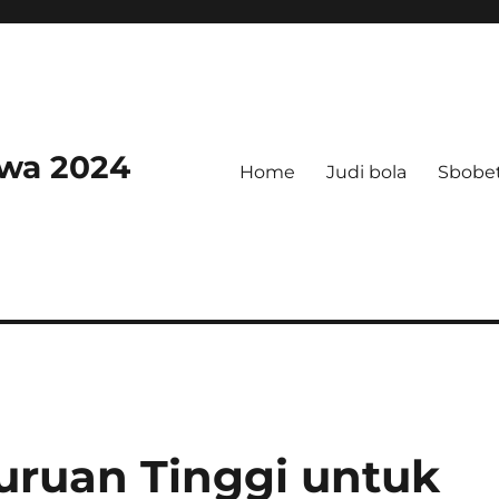
swa 2024
Home
Judi bola
Sbobe
uruan Tinggi untuk