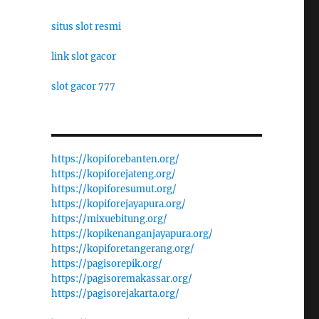
situs slot resmi
link slot gacor
slot gacor 777
https://kopiforebanten.org/
https://kopiforejateng.org/
https://kopiforesumut.org/
https://kopiforejayapura.org/
https://mixuebitung.org/
https://kopikenanganjayapura.org/
https://kopiforetangerang.org/
https://pagisorepik.org/
https://pagisoremakassar.org/
https://pagisorejakarta.org/