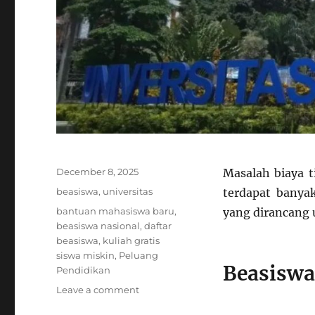
Posted
December 8, 2025
Masalah biaya t
on
Categories
beasiswa
,
universitas
terdapat bany
Tags
bantuan mahasiswa baru
,
yang dirancang
beasiswa nasional
,
daftar
beasiswa
,
kuliah gratis
siswa miskin
,
Peluang
Beasiswa
Pendidikan
on
Leave a comment
10