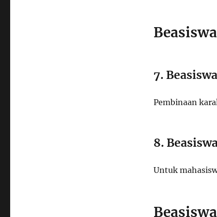
Beasiswa
7. Beasisw
Pembinaan karak
8. Beasisw
Untuk mahasiswa
Beasisw