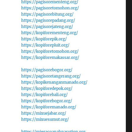
https://pagisorementeng.org/
https://pagisoretomohon.org/
https://pagisorebitung.org/
https://pagisorepadang.org/
https://pagisorejateng.org/
https://kopiforementeng.org/
https://kopiforepik.org/
https://kopiforepluit.org/
https://kopiforetomohon.org/
https://kopiforemakassar.org/
https://pagisorebogor.org/
https://pagisoretangerang.org/
https://kopikenanganmanado.org/
https://kopiforedepok.org/
https://kopiforebali.org/
https://kopiforebogor.org/
https://kopiforemanado.org/
https://mixuejabar.org/
https://mixuesumut.org/
https://miegacoanahnasution.org