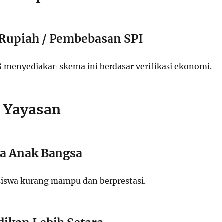
 Rupiah / Pembebasan SPI
menyediakan skema ini berdasar verifikasi ekonomi.
 Yayasan
wa Anak Bangsa
iswa kurang mampu dan berprestasi.