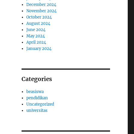
December 2024
November 2024
October 2024
August 2024
June 2024
May 2024
April 2024
January 2024
Categories
beasiswa
pendidikan
Uncategorized
universitas