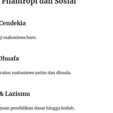
Filantropi dan Sosial
Cendekia
gi mahasiswa baru.
Dhuafa
alon mahasiswa yatim dan dhuafa.
 & Lazismu
aan pendidikan dasar hingga kuliah.