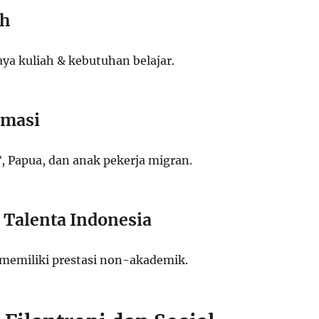
ah
a kuliah & kebutuhan belajar.
rmasi
, Papua, dan anak pekerja migran.
 Talenta Indonesia
 memiliki prestasi non-akademik.