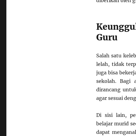
diberikan oleh 
Keunggu
Guru
Salah satu kele
lelah, tidak te
juga bisa beker
sekolah. Bagi
dirancang untu
agar sesuai deng
Di sisi lain,
belajar murid s
dapat menganali