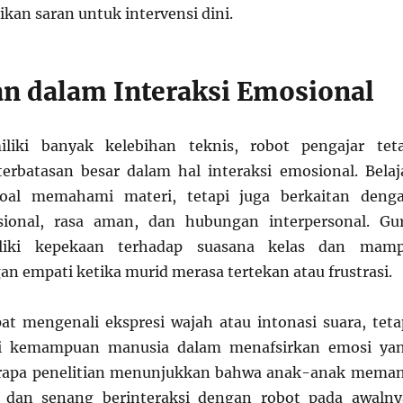
an saran untuk intervensi dini.
n dalam Interaksi Emosional
liki banyak kelebihan teknis, robot pengajar tet
rbatasan besar dalam hal interaksi emosional. Belaj
oal memahami materi, tetapi juga berkaitan deng
ional, rasa aman, dan hubungan interpersonal. Gu
liki kepekaan terhadap suasana kelas dan mam
n empati ketika murid merasa tertekan atau frustrasi.
t mengenali ekspresi wajah atau intonasi suara, teta
ri kemampuan manusia dalam menafsirkan emosi ya
rapa penelitian menunjukkan bahwa anak-anak mema
k dan senang berinteraksi dengan robot pada awalny