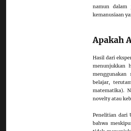
namun dalam j
kemanusiaan yan
Apakah A
Hasil dari eksp
menunjukkan ha
menggunakan r
belajar, terut
matematika). N
novelty atau keb
Penelitian dari
bahwa meskipu