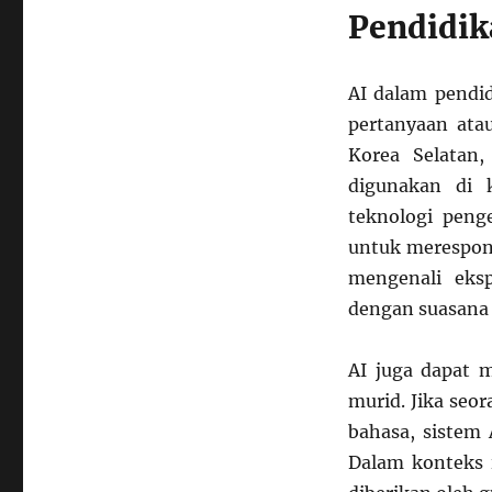
Pendidik
Belajar
Lebih
Baik
dari
AI dalam pendi
AI?
pertanyaan atau
Korea Selatan
digunakan di k
teknologi peng
untuk merespon
mengenali eks
dengan suasana 
AI juga dapat m
murid. Jika seo
bahasa, sistem
Dalam konteks i