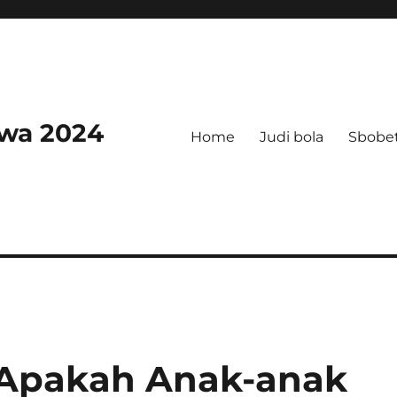
swa 2024
Home
Judi bola
Sbobe
: Apakah Anak-anak