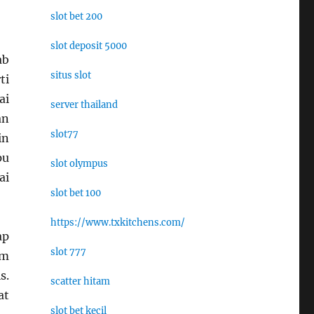
slot bet 200
slot deposit 5000
ab
situs slot
ti
ai
server thailand
an
slot77
in
pu
slot olympus
ai
slot bet 100
https://www.txkitchens.com/
ap
slot 777
am
s.
scatter hitam
at
slot bet kecil