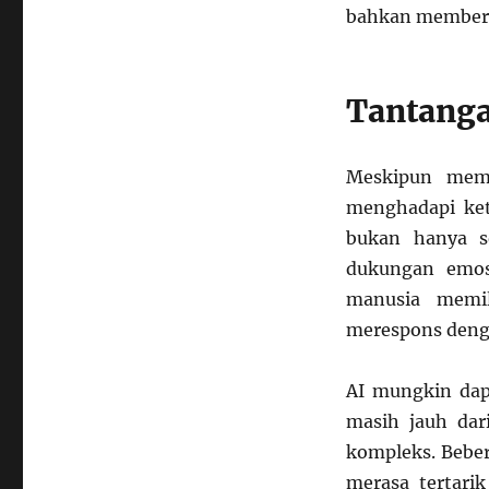
bahkan memberik
Tantanga
Meskipun memi
menghadapi kete
bukan hanya s
dukungan emos
manusia memi
merespons denga
AI mungkin dapa
masih jauh da
kompleks. Bebe
merasa tertari