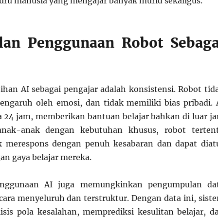
guru manusia yang mengajar banyak murid sekaligus.
lan Penggunaan Robot Sebaga
bihan AI sebagai pengajar adalah konsistensi. Robot tid
rpengaruh oleh emosi, dan tidak memiliki bias pribadi. 
ja 24 jam, memberikan bantuan belajar bahkan di luar j
 anak-anak dengan kebutuhan khusus, robot terten
k merespons dengan penuh kesabaran dan dapat diat
an gaya belajar mereka.
 penggunaan AI juga memungkinkan pengumpulan da
ecara menyeluruh dan terstruktur. Dengan data ini, sist
sis pola kesalahan, memprediksi kesulitan belajar, d