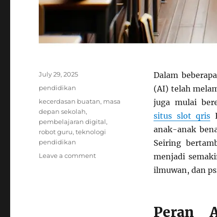
Posted
July 29, 2025
Dalam beberapa
on
Categories
pendidikan
(AI) telah mela
Tags
kecerdasan buatan
,
masa
juga mulai ber
depan sekolah
,
situs slot qris
F
pembelajaran digital
,
anak-anak benar
robot guru
,
teknologi
pendidikan
Seiring bertam
on
Leave a comment
menjadi semaki
Robot
ilmuwan, dan ps
Jadi
Guru:
Apakah
Anak-
Peran 
anak