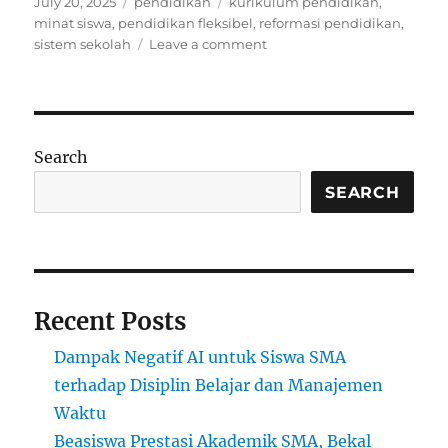
Posted
Categories
Tags
July 20, 2025
pendidikan
kurikulum pendidikan
,
on
minat siswa
,
pendidikan fleksibel
,
reformasi pendidikan
,
on
sistem sekolah
Leave a comment
Mengapa
Kurikulum
Tak
Pernah
Tanya:
Search
Apa
yang
SEARCH
Sebenarnya
Kamu
Mau
Pelajari?
Recent Posts
Dampak Negatif AI untuk Siswa SMA
terhadap Disiplin Belajar dan Manajemen
Waktu
Beasiswa Prestasi Akademik SMA, Bekal