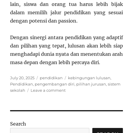
lain, siswa dan orang tua harus lebih bijak
dalam memilih jalur pendidikan yang sesuai
dengan potensi dan passion.
Dengan sinergi antara pendidikan yang adaptif
dan pilihan yang tepat, lulusan akan lebih siap
menghadapi dunia nyata dan menentukan arah
masa depan dengan lebih percaya diri.
Posted
Categories
Tags
July 20, 2025
pendidikan
kebingungan lulusan
,
on
Pendidikan
,
pengembangan diri
,
pilihan jurusan
,
sistem
on
sekolah
Leave a comment
Belajar
12
Tahun,
Tapi
Lulus
Search
Masih