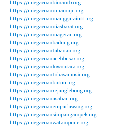
https://miegacoanbimantb.org
https://miegacoannmamuju.org
https://miegacoanmanggaraintt.org
https://miegacoanniasbarat.org
https://miegacoanmagetan.org
https://miegacoanbadung.org
https://miegacoantabanan.org
https://miegacoanacehbesar.org
https://miegacoanluwuutara.org
https://miegacoantobasamosir.org
https://miegacoanbuton.org
https://miegacoanrejanglebong.org
https://miegacoanasahan.org
https://miegacoanempatlawang.org
https://miegacoansimpangampek.org
https://miegacoanwatampone.org