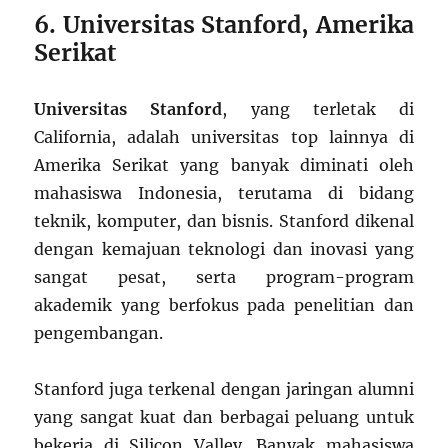
6. Universitas Stanford, Amerika
Serikat
Universitas Stanford
, yang terletak di
California, adalah universitas top lainnya di
Amerika Serikat yang banyak diminati oleh
mahasiswa Indonesia, terutama di bidang
teknik, komputer, dan bisnis. Stanford dikenal
dengan kemajuan teknologi dan inovasi yang
sangat pesat, serta program-program
akademik yang berfokus pada penelitian dan
pengembangan.
Stanford juga terkenal dengan jaringan alumni
yang sangat kuat dan berbagai peluang untuk
bekerja di Silicon Valley. Banyak mahasiswa