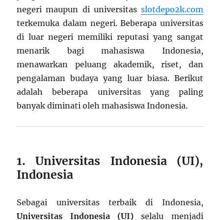
negeri maupun di universitas
slotdepo2k.com
terkemuka dalam negeri. Beberapa universitas
di luar negeri memiliki reputasi yang sangat
menarik bagi mahasiswa Indonesia,
menawarkan peluang akademik, riset, dan
pengalaman budaya yang luar biasa. Berikut
adalah beberapa universitas yang paling
banyak diminati oleh mahasiswa Indonesia.
1. Universitas Indonesia (UI),
Indonesia
Sebagai universitas terbaik di Indonesia,
Universitas Indonesia (UI)
selalu menjadi