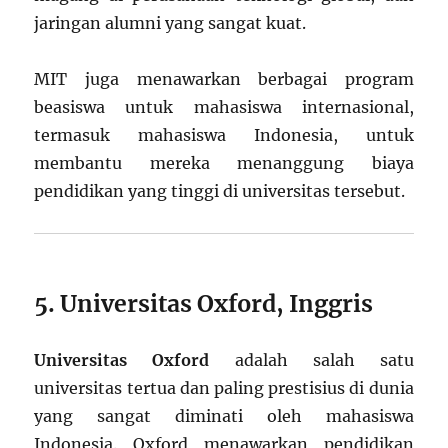
jaringan alumni yang sangat kuat.
MIT juga menawarkan berbagai program
beasiswa untuk mahasiswa internasional,
termasuk mahasiswa Indonesia, untuk
membantu mereka menanggung biaya
pendidikan yang tinggi di universitas tersebut.
5. Universitas Oxford, Inggris
Universitas Oxford
adalah salah satu
universitas tertua dan paling prestisius di dunia
yang sangat diminati oleh mahasiswa
Indonesia. Oxford menawarkan pendidikan