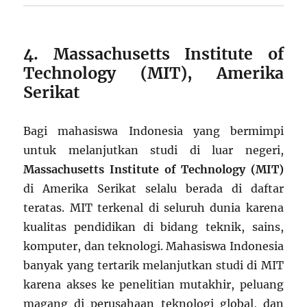
4. Massachusetts Institute of
Technology (MIT), Amerika
Serikat
Bagi mahasiswa Indonesia yang bermimpi
untuk melanjutkan studi di luar negeri,
Massachusetts Institute of Technology (MIT)
di Amerika Serikat selalu berada di daftar
teratas. MIT terkenal di seluruh dunia karena
kualitas pendidikan di bidang teknik, sains,
komputer, dan teknologi. Mahasiswa Indonesia
banyak yang tertarik melanjutkan studi di MIT
karena akses ke penelitian mutakhir, peluang
magang di perusahaan teknologi global, dan