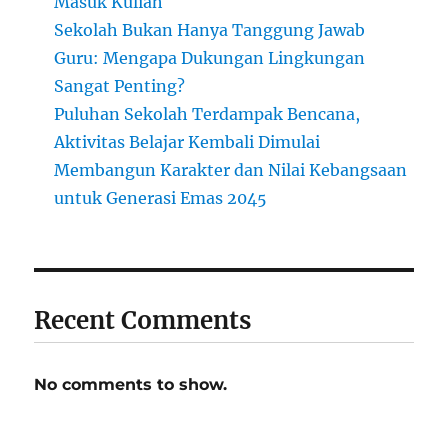
Masuk Kuliah
Sekolah Bukan Hanya Tanggung Jawab
Guru: Mengapa Dukungan Lingkungan
Sangat Penting?
Puluhan Sekolah Terdampak Bencana,
Aktivitas Belajar Kembali Dimulai
Membangun Karakter dan Nilai Kebangsaan
untuk Generasi Emas 2045
Recent Comments
No comments to show.