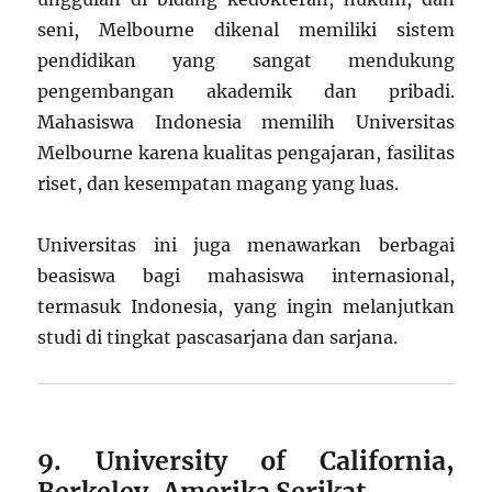
seni, Melbourne dikenal memiliki sistem
pendidikan yang sangat mendukung
pengembangan akademik dan pribadi.
Mahasiswa Indonesia memilih Universitas
Melbourne karena kualitas pengajaran, fasilitas
riset, dan kesempatan magang yang luas.
Universitas ini juga menawarkan berbagai
beasiswa bagi mahasiswa internasional,
termasuk Indonesia, yang ingin melanjutkan
studi di tingkat pascasarjana dan sarjana.
9. University of California,
Berkeley, Amerika Serikat