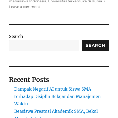
mahasiswa Indonesia
,
Universitas terkemuka di dunia
on
Leave a comment
Universitas
yang
Paling
Banyak
Diminati
Search
oleh
Mahasiswa
SEARCH
Indonesia
Recent Posts
Dampak Negatif AI untuk Siswa SMA
terhadap Disiplin Belajar dan Manajemen
Waktu
Beasiswa Prestasi Akademik SMA, Bekal