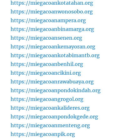
https://miegacoankotatahan.org
https://miegacoanwonosobo.org
https://miegacoanampera.org
https://miegacoanbinamarga.org
https://miegacoansenen.org
https://miegacoankemayoran.org
https://miegacoankotabimantb.org
https://miegacoanbenhil.org
https://miegacoancikini.org
https://miegacoanrawabuaya.org
https://miegacoanpondokindah.org
https://miegacoangrogol.org
https://miegacoankalideres.org
https://miegacoanpondokgede.org
https://miegacoanmenteng.org
https://miegacoanpik.org