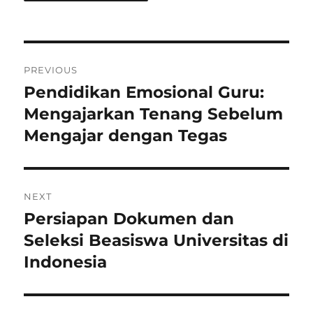
Post
PREVIOUS
navigation
Pendidikan Emosional Guru:
Previous
post:
Mengajarkan Tenang Sebelum
Mengajar dengan Tegas
NEXT
Persiapan Dokumen dan
Next
post:
Seleksi Beasiswa Universitas di
Indonesia