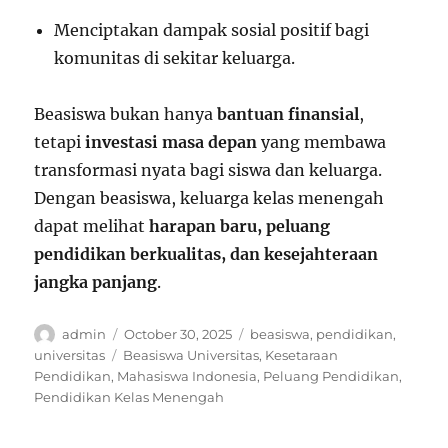
Menciptakan dampak sosial positif bagi
komunitas di sekitar keluarga.
Beasiswa bukan hanya
bantuan finansial
,
tetapi
investasi masa depan
yang membawa
transformasi nyata bagi siswa dan keluarga.
Dengan beasiswa, keluarga kelas menengah
dapat melihat
harapan baru, peluang
pendidikan berkualitas, dan kesejahteraan
jangka panjang
.
Author
Posted
Categories
admin
October 30, 2025
beasiswa
,
pendidikan
,
on
Tags
universitas
Beasiswa Universitas
,
Kesetaraan
Pendidikan
,
Mahasiswa Indonesia
,
Peluang Pendidikan
,
Pendidikan Kelas Menengah