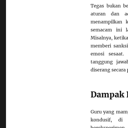
Tegas bukan be
aturan dan a
menampilkan k
semacam ini l
Misalnya, ketik
memberi sanks
emosi sesaat.
tanggung jawa
diserang secara 
Dampak P
Guru yang mamp
kondusif, d
bereksperimen