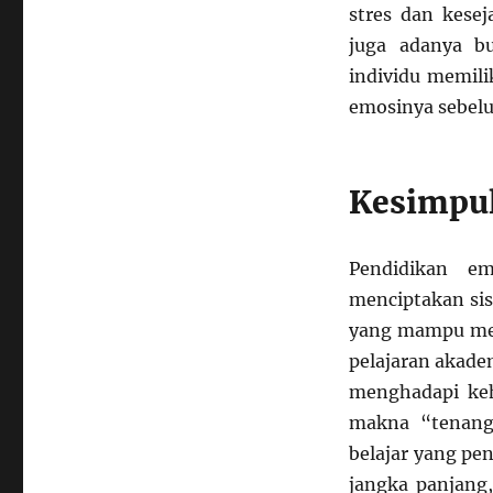
stres dan kesej
juga adanya bu
individu memili
emosinya sebelu
Kesimpu
Pendidikan em
menciptakan sis
yang mampu men
pelajaran akade
menghadapi ke
makna “tenang
belajar yang pe
jangka panjang,