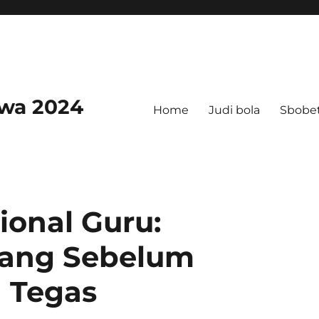
swa 2024
Home
Judi bola
Sbobe
onal Guru:
nang Sebelum
 Tegas