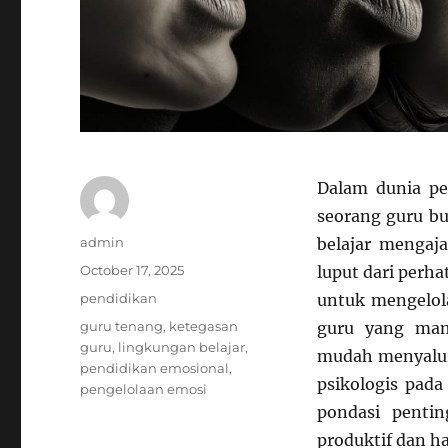
Dalam dunia p
seorang guru bu
Author
admin
belajar mengaj
Posted
October 17, 2025
luput dari perh
on
Categories
pendidikan
untuk mengelola
Tags
guru tenang
,
ketegasan
guru yang mam
guru
,
lingkungan belajar
,
mudah menyalur
pendidikan emosional
,
psikologis pada
pengelolaan emosi
pondasi penti
produktif dan h