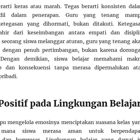
rarti keras atau marah. Tegas berarti konsisten dal
dil dalam penerapan. Guru yang tenang mam
etegasan yang dihormati, bukan ditakuti. Ketegas
ahir dari keseimbangan antara empati dan disipli
a seorang siswa melanggar aturan, guru yang tenang ak
i dengan penuh pertimbangan, bukan karena dorong
 Dengan demikian, siswa belajar memahami mak
b dan konsekuensi tanpa merasa dipermalukan at
pribadi.
ositif pada Lingkungan Belaja
u mengelola emosinya menciptakan suasana kelas ya
i mana siswa merasa aman untuk berpendapa
, dan berproses. Lingkungan belajar yang damai i