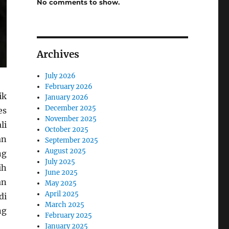
No comments to show.
Archives
July 2026
February 2026
ik
January 2026
December 2025
es
November 2025
li
October 2025
an
September 2025
August 2025
ng
July 2025
ih
June 2025
an
May 2025
April 2025
di
March 2025
ng
February 2025
January 2025