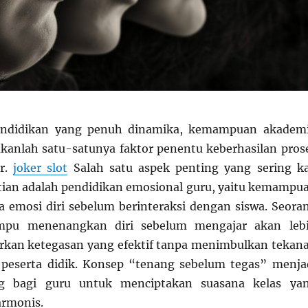
endidikan yang penuh dinamika, kemampuan akadem
kanlah satu-satunya faktor penentu keberhasilan pros
ar.
joker slot
Salah satu aspek penting yang sering ka
atian adalah pendidikan emosional guru, yaitu kemampu
 emosi diri sebelum berinteraksi dengan siswa. Seora
pu menenangkan diri sebelum mengajar akan leb
kan ketegasan yang efektif tanpa menimbulkan tekan
 peserta didik. Konsep “tenang sebelum tegas” menja
ng bagi guru untuk menciptakan suasana kelas ya
armonis.