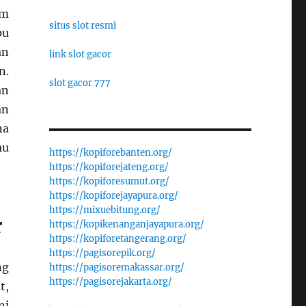
am
situs slot resmi
pu
an
link slot gacor
n.
slot gacor 777
an
an
na
au
https://kopiforebanten.org/
https://kopiforejateng.org/
https://kopiforesumut.org/
https://kopiforejayapura.org/
https://mixuebitung.org/
r
https://kopikenanganjayapura.org/
https://kopiforetangerang.org/
https://pagisorepik.org/
ng
https://pagisoremakassar.org/
https://pagisorejakarta.org/
t,
ni