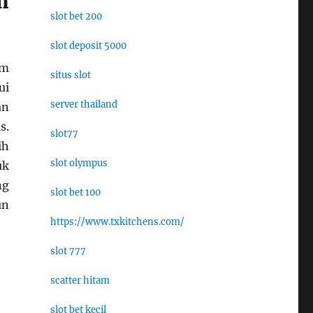
m
slot bet 200
slot deposit 5000
am
situs slot
ui
server thailand
an
s.
slot77
ih
slot olympus
uk
ng
slot bet 100
un
https://www.txkitchens.com/
slot 777
scatter hitam
slot bet kecil