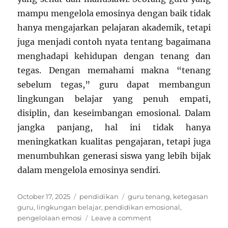
mampu mengelola emosinya dengan baik tidak
hanya mengajarkan pelajaran akademik, tetapi
juga menjadi contoh nyata tentang bagaimana
menghadapi kehidupan dengan tenang dan
tegas. Dengan memahami makna “tenang
sebelum tegas,” guru dapat membangun
lingkungan belajar yang penuh empati,
disiplin, dan keseimbangan emosional. Dalam
jangka panjang, hal ini tidak hanya
meningkatkan kualitas pengajaran, tetapi juga
menumbuhkan generasi siswa yang lebih bijak
dalam mengelola emosinya sendiri.
Posted
Categories
Tags
October 17, 2025
pendidikan
guru tenang
,
ketegasan
on
guru
,
lingkungan belajar
,
pendidikan emosional
,
on
pengelolaan emosi
Leave a comment
Pendidikan