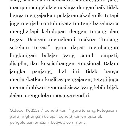
mampu mengelola emosinya dengan baik tidak
hanya mengajarkan pelajaran akademik, tetapi
juga menjadi contoh nyata tentang bagaimana
menghadapi kehidupan dengan tenang dan
tegas. Dengan memahami makna “tenang
sebelum tegas,” guru dapat membangun
lingkungan belajar yang penuh empati,
disiplin, dan keseimbangan emosional. Dalam
jangka panjang, hal ini tidak hanya
meningkatkan kualitas pengajaran, tetapi juga
menumbuhkan generasi siswa yang lebih bijak
dalam mengelola emosinya sendiri.
Posted
Categories
Tags
October 17, 2025
pendidikan
guru tenang
,
ketegasan
on
guru
,
lingkungan belajar
,
pendidikan emosional
,
on
pengelolaan emosi
Leave a comment
Pendidikan