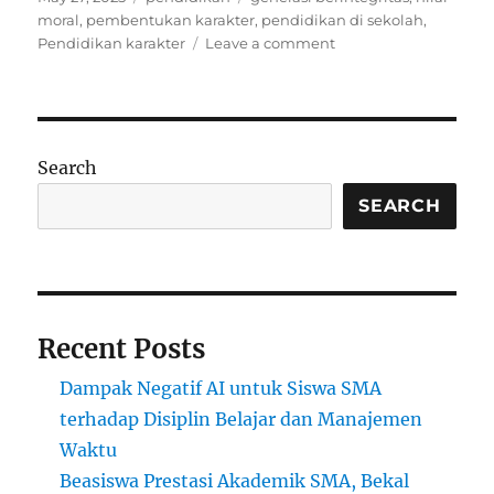
on
moral
,
pembentukan karakter
,
pendidikan di sekolah
,
on
Pendidikan karakter
Leave a comment
Pentingnya
Pendidikan
Karakter
dalam
Membentuk
Search
Generasi
Berintegritas
SEARCH
Recent Posts
Dampak Negatif AI untuk Siswa SMA
terhadap Disiplin Belajar dan Manajemen
Waktu
Beasiswa Prestasi Akademik SMA, Bekal