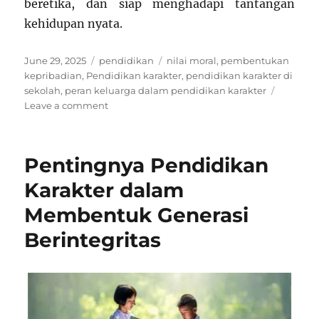
beretika, dan siap menghadapi tantangan
kehidupan nyata.
Posted
Categories
Tags
June 29, 2025
pendidikan
nilai moral
,
pembentukan
on
kepribadian
,
Pendidikan karakter
,
pendidikan karakter di
sekolah
,
peran keluarga dalam pendidikan karakter
on
Leave a comment
Dari
Kelas
ke
Pentingnya Pendidikan
Kehidupan:
Pendidikan
Karakter dalam
Karakter
Membentuk Generasi
yang
Membumi
Berintegritas