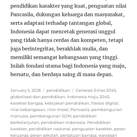
pendidikan karakter yang kuat, penguatan nilai
Pancasila, dukungan keluarga dan masyarakat,
serta adaptasi terhadap tantangan global,
Indonesia dapat mencetak generasi unggul
yang tidak hanya cerdas dan kompeten, tetapi
juga berintegritas, berakhlak mulia, dan
memiliki semangat kebangsaan yang tinggi.
Inilah fondasi utama bagi Indonesia yang maju,
bersatu, dan berdaya saing di masa depan.
Posted
Categories
Tags
January 5, 2026
pendidikan
Generasi Emas 2045
,
on
globalisasi dan pendidikan
,
Indonesia maju 2045
,
karakter bangsa
,
kebijakan pendidikan
,
literasi digital
,
nilai kebangsaan
,
nilai moral
,
Pancasila
,
pembangunan
manusia
,
pembangunan SDM
,
pendidikan
berkelanjutan
,
pendidikan Indonesia
,
Pendidikan
karakter
,
pendidikan nasional
,
penguatan karakter
,
peran
keluarga
,
peran sekolah
,
persatuan bangsa
,
wawasan