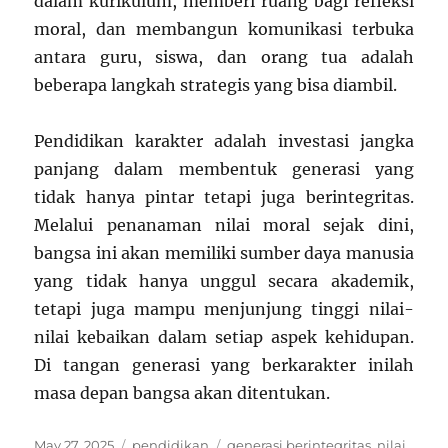
dalam kurikulum, memberi ruang bagi refleksi
moral, dan membangun komunikasi terbuka
antara guru, siswa, dan orang tua adalah
beberapa langkah strategis yang bisa diambil.
Pendidikan karakter adalah investasi jangka
panjang dalam membentuk generasi yang
tidak hanya pintar tetapi juga berintegritas.
Melalui penanaman nilai moral sejak dini,
bangsa ini akan memiliki sumber daya manusia
yang tidak hanya unggul secara akademik,
tetapi juga mampu menjunjung tinggi nilai-
nilai kebaikan dalam setiap aspek kehidupan.
Di tangan generasi yang berkarakter inilah
masa depan bangsa akan ditentukan.
Posted
Categories
Tags
May 27, 2025
pendidikan
generasi berintegritas
,
nilai