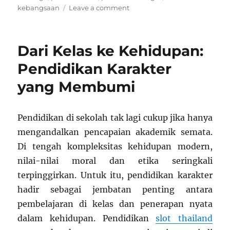
on
kebangsaan
Leave a comment
Membangun
Karakter
dan
Dari Kelas ke Kehidupan:
Nilai
Kebangsaan
Pendidikan Karakter
untuk
yang Membumi
Generasi
Emas
2045
Pendidikan di sekolah tak lagi cukup jika hanya
mengandalkan pencapaian akademik semata.
Di tengah kompleksitas kehidupan modern,
nilai-nilai moral dan etika seringkali
terpinggirkan. Untuk itu, pendidikan karakter
hadir sebagai jembatan penting antara
pembelajaran di kelas dan penerapan nyata
dalam kehidupan. Pendidikan
slot thailand