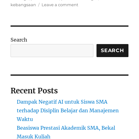
on
kebangsaan
Leave a comment
Membangun
Karakter
dan
Nilai
Kebangsaan
Search
untuk
Generasi
SEARCH
Emas
2045
Recent Posts
Dampak Negatif AI untuk Siswa SMA
terhadap Disiplin Belajar dan Manajemen
Waktu
Beasiswa Prestasi Akademik SMA, Bekal
Masuk Kuliah