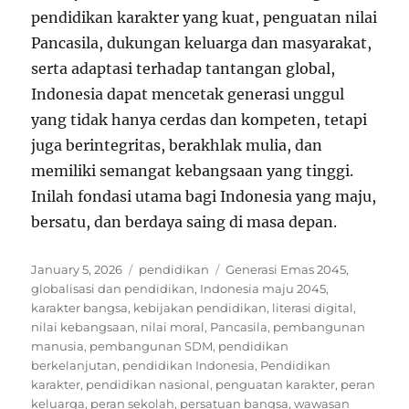
pendidikan karakter yang kuat, penguatan nilai
Pancasila, dukungan keluarga dan masyarakat,
serta adaptasi terhadap tantangan global,
Indonesia dapat mencetak generasi unggul
yang tidak hanya cerdas dan kompeten, tetapi
juga berintegritas, berakhlak mulia, dan
memiliki semangat kebangsaan yang tinggi.
Inilah fondasi utama bagi Indonesia yang maju,
bersatu, dan berdaya saing di masa depan.
Posted
Categories
Tags
January 5, 2026
pendidikan
Generasi Emas 2045
,
on
globalisasi dan pendidikan
,
Indonesia maju 2045
,
karakter bangsa
,
kebijakan pendidikan
,
literasi digital
,
nilai kebangsaan
,
nilai moral
,
Pancasila
,
pembangunan
manusia
,
pembangunan SDM
,
pendidikan
berkelanjutan
,
pendidikan Indonesia
,
Pendidikan
karakter
,
pendidikan nasional
,
penguatan karakter
,
peran
keluarga
,
peran sekolah
,
persatuan bangsa
,
wawasan