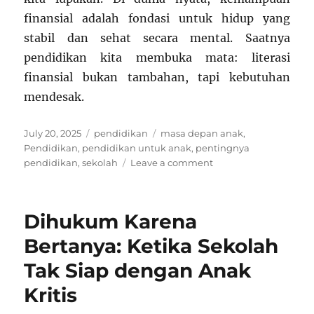
finansial adalah fondasi untuk hidup yang
stabil dan sehat secara mental. Saatnya
pendidikan kita membuka mata: literasi
finansial bukan tambahan, tapi kebutuhan
mendesak.
Posted
Categories
Tags
July 20, 2025
pendidikan
masa depan anak
,
on
Pendidikan
,
pendidikan untuk anak
,
pentingnya
on
pendidikan
,
sekolah
Leave a comment
Kenapa
Pelajaran
Finansial
Dihukum Karena
Nggak
Pernah
Bertanya: Ketika Sekolah
Masuk
Tak Siap dengan Anak
Kurikulum?
Padahal
Kritis
Krusial!