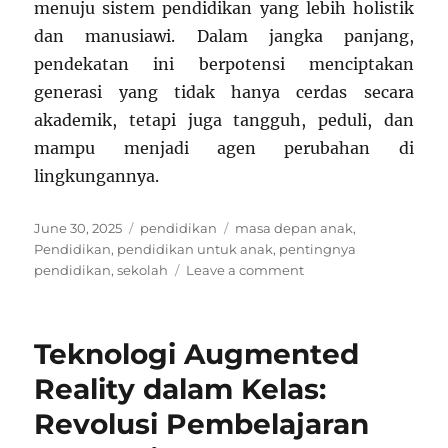
menuju sistem pendidikan yang lebih holistik
dan manusiawi. Dalam jangka panjang,
pendekatan ini berpotensi menciptakan
generasi yang tidak hanya cerdas secara
akademik, tetapi juga tangguh, peduli, dan
mampu menjadi agen perubahan di
lingkungannya.
Posted
Categories
Tags
June 30, 2025
pendidikan
masa depan anak
,
on
Pendidikan
,
pendidikan untuk anak
,
pentingnya
on
pendidikan
,
sekolah
Leave a comment
Apa
Jadinya
Kalau
Teknologi Augmented
Ujian
Nasional
Reality dalam Kelas:
Diganti
Revolusi Pembelajaran
dengan
Proyek