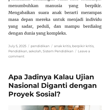
menumbuhkan manusia yang berpikir.
Mengabaikan suara anak berarti merampas
masa depan mereka untuk menjadi individu
yang sadar, peduli, dan mampu berdialog
dengan dunia yang kompleks.
Posted
Categories
Tags
July 5, 2025
pendidikan
anak kritis
,
berpikir kritis
,
on
Pendidikan
,
sekolah
,
Sistem Pendidikan
Leave a
on
comment
Dihukum
Karena
Bertanya:
Apa Jadinya Kalau Ujian
Ketika
Sekolah
Nasional Diganti dengan
Tak
Proyek Sosial?
Siap
dengan
Anak
Kritis