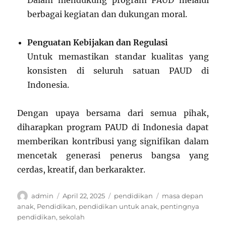
Dalam mendukung program PAUD melalui
berbagai kegiatan dan dukungan moral.
Penguatan Kebijakan dan Regulasi
Untuk memastikan standar kualitas yang
konsisten di seluruh satuan PAUD di
Indonesia.
Dengan upaya bersama dari semua pihak,
diharapkan program PAUD di Indonesia dapat
memberikan kontribusi yang signifikan dalam
mencetak generasi penerus bangsa yang
cerdas, kreatif, dan berkarakter.
Author
Posted
Categories
Tags
admin
April 22, 2025
pendidikan
masa depan
on
anak
,
Pendidikan
,
pendidikan untuk anak
,
pentingnya
pendidikan
,
sekolah