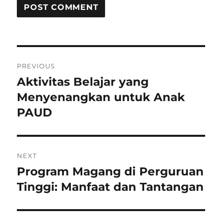
Post
PREVIOUS
navigation
Aktivitas Belajar yang
Previous
post:
Menyenangkan untuk Anak
PAUD
NEXT
Program Magang di Perguruan
Next
post:
Tinggi: Manfaat dan Tantangan