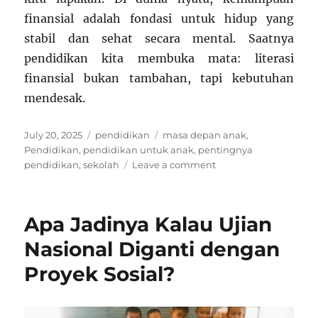
finansial adalah fondasi untuk hidup yang
stabil dan sehat secara mental. Saatnya
pendidikan kita membuka mata: literasi
finansial bukan tambahan, tapi kebutuhan
mendesak.
Posted
Categories
Tags
July 20, 2025
pendidikan
masa depan anak
,
on
Pendidikan
,
pendidikan untuk anak
,
pentingnya
on
pendidikan
,
sekolah
Leave a comment
Kenapa
Pelajaran
Finansial
Apa Jadinya Kalau Ujian
Nggak
Pernah
Nasional Diganti dengan
Masuk
Proyek Sosial?
Kurikulum?
Padahal
Krusial!