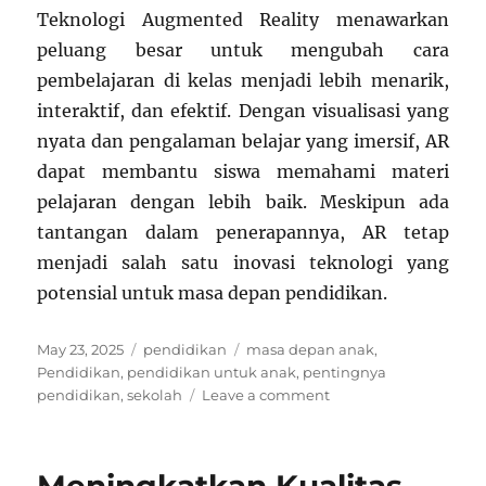
Teknologi Augmented Reality menawarkan
peluang besar untuk mengubah cara
pembelajaran di kelas menjadi lebih menarik,
interaktif, dan efektif. Dengan visualisasi yang
nyata dan pengalaman belajar yang imersif, AR
dapat membantu siswa memahami materi
pelajaran dengan lebih baik. Meskipun ada
tantangan dalam penerapannya, AR tetap
menjadi salah satu inovasi teknologi yang
potensial untuk masa depan pendidikan.
Posted
Categories
Tags
May 23, 2025
pendidikan
masa depan anak
,
on
Pendidikan
,
pendidikan untuk anak
,
pentingnya
on
pendidikan
,
sekolah
Leave a comment
Teknologi
Augmented
Reality
dalam