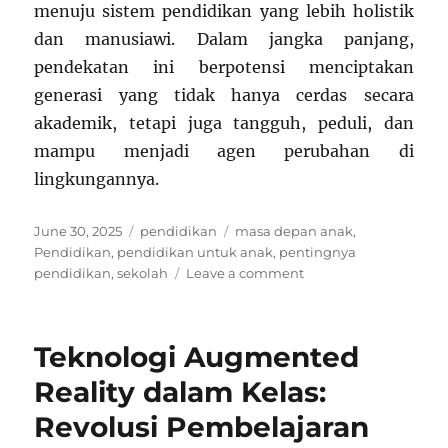
menuju sistem pendidikan yang lebih holistik
dan manusiawi. Dalam jangka panjang,
pendekatan ini berpotensi menciptakan
generasi yang tidak hanya cerdas secara
akademik, tetapi juga tangguh, peduli, dan
mampu menjadi agen perubahan di
lingkungannya.
Posted
Categories
Tags
June 30, 2025
pendidikan
masa depan anak
,
on
Pendidikan
,
pendidikan untuk anak
,
pentingnya
on
pendidikan
,
sekolah
Leave a comment
Apa
Jadinya
Kalau
Teknologi Augmented
Ujian
Nasional
Reality dalam Kelas:
Diganti
Revolusi Pembelajaran
dengan
Proyek