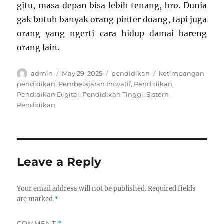
gitu, masa depan bisa lebih tenang, bro. Dunia
gak butuh banyak orang pinter doang, tapi juga
orang yang ngerti cara hidup damai bareng
orang lain.
Author
Posted
Categories
Tags
admin
May 29, 2025
pendidikan
ketimpangan
on
pendidikan
,
Pembelajaran Inovatif
,
Pendidikan
,
Pendidikan Digital
,
Pendidikan Tinggi
,
Sistem
Pendidikan
Leave a Reply
Your email address will not be published.
Required fields
are marked
*
COMMENT
*