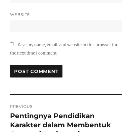
WEBSITE
Save my name, email, and website in this browser for
the next time I comment.
Post
PREVIOUS
navigation
Pentingnya Pendidikan
Previous
post:
Karakter dalam Membentuk