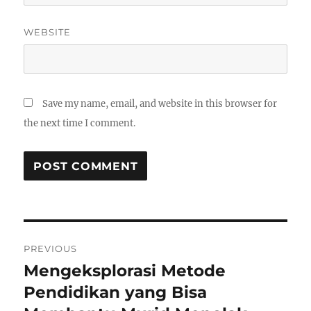
WEBSITE
Save my name, email, and website in this browser for
the next time I comment.
Post
PREVIOUS
navigation
Mengeksplorasi Metode
Previous
post:
Pendidikan yang Bisa