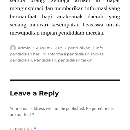
semua orang. Semoga artikel ini dapat
menginspirasi dan memberikan informasi yang
bermanfaat bagi anak-anak daerah yang
sedang mencari kesempatan beasiswa untuk
mewujudkan impian pendidikan mereka.
Author
Posted
Categories
Tags
admin
August 7, 2025
pendidikan
info
on
pendidikan hari ini
,
informasi pendidikan
,
inovasi
pendidikan
,
Pendidikan
,
pendidikan terkini
Leave a Reply
Your email address will not be published.
Required fields
are marked
*
COMMENT
*