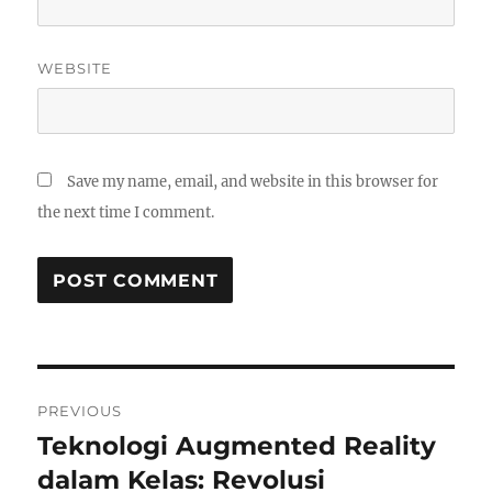
WEBSITE
Save my name, email, and website in this browser for
the next time I comment.
Post
PREVIOUS
navigation
Teknologi Augmented Reality
Previous
post:
dalam Kelas: Revolusi