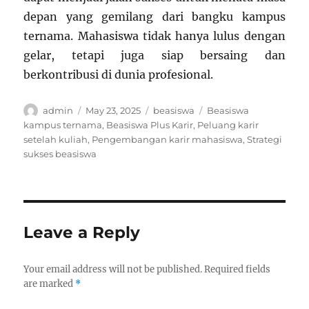
depan yang gemilang dari bangku kampus
ternama. Mahasiswa tidak hanya lulus dengan
gelar, tetapi juga siap bersaing dan
berkontribusi di dunia profesional.
Author
Posted
Categories
Tags
admin
May 23, 2025
beasiswa
Beasiswa
on
kampus ternama
,
Beasiswa Plus Karir
,
Peluang karir
setelah kuliah
,
Pengembangan karir mahasiswa
,
Strategi
sukses beasiswa
Leave a Reply
Your email address will not be published.
Required fields
are marked
*