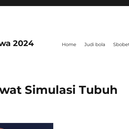
swa 2024
Home
Judi bola
Sbobe
ewat Simulasi Tubuh