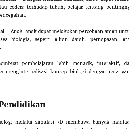
tau cedera terhadap tubuh, belajar tentang pentingn
pencegahan.
al
– Anak-anak dapat melakukan percobaan aman unt
s biologis, seperti aliran darah, pernapasan, at
.
membuat pembelajaran lebih menarik, interaktif, d
 menginternalisasi konsep biologi dengan cara ya
Pendidikan
iologi melalui simulasi 3D membawa banyak manfaa