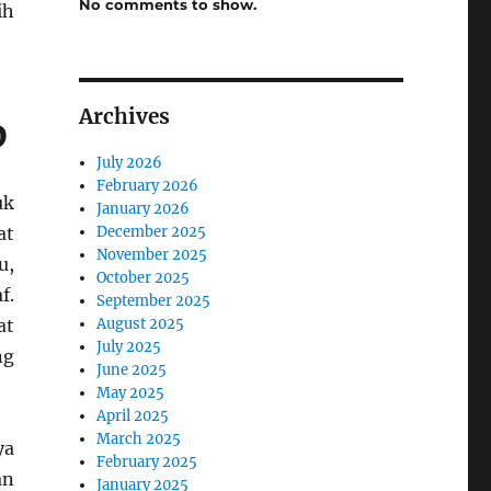
No comments to show.
ih
Archives
D
July 2026
February 2026
uk
January 2026
December 2025
at
November 2025
u,
October 2025
f.
September 2025
August 2025
at
July 2025
ng
June 2025
May 2025
April 2025
March 2025
ya
February 2025
an
January 2025