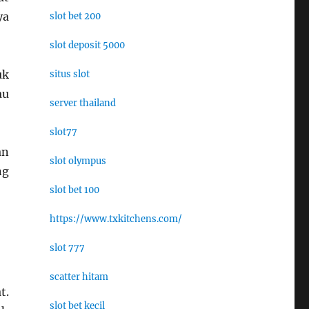
ya
slot bet 200
slot deposit 5000
uk
situs slot
au
server thailand
slot77
an
slot olympus
ng
slot bet 100
https://www.txkitchens.com/
slot 777
scatter hitam
t.
slot bet kecil