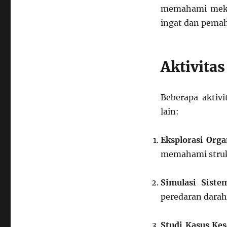
memahami mekan
ingat dan pema
Aktivitas
Beberapa aktivi
lain:
Eksplorasi Org
memahami strukt
Simulasi Sist
peredaran darah,
Studi Kasus Ke