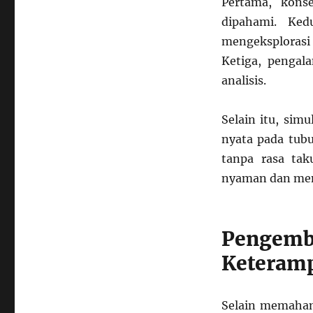
Pertama, kons
dipahami. Ked
mengeksplorasi 
Ketiga, penga
analisis.
Selain itu, sim
nyata pada tub
tanpa rasa tak
nyaman dan me
Pengem
Keteramp
Selain memahami