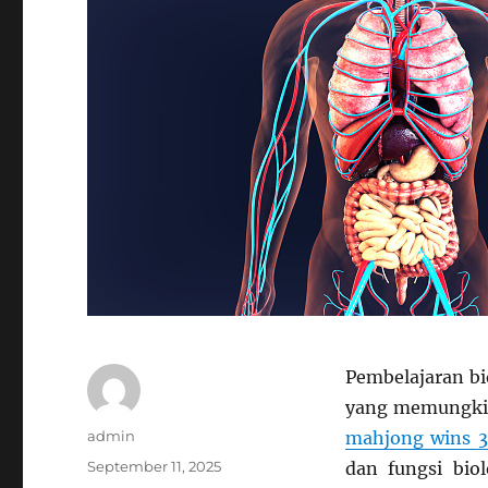
Pembelajaran bi
yang memungkink
Author
admin
mahjong wins 3
Posted
September 11, 2025
dan fungsi biol