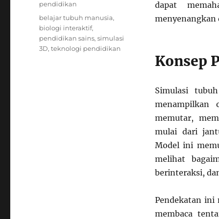
on
Categories
pendidikan
dapat memah
Tags
belajar tubuh manusia
,
menyenangkan 
biologi interaktif
,
pendidikan sains
,
simulasi
3D
,
teknologi pendidikan
Konsep P
Simulasi tubu
menampilkan o
memutar, memp
mulai dari jan
Model ini memu
melihat bagai
berinteraksi, da
Pendekatan ini 
membaca tentan