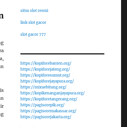
situs slot resmi
n
link slot gacor
slot gacor 777
ng
ya
a,
https://kopiforebanten.org/
an
https://kopiforejateng.org/
https://kopiforesumut.org/
https://kopiforejayapura.org/
https://mixuebitung.org/
is
https://kopikenanganjayapura.org/
an
https://kopiforetangerang.org/
https://pagisorepik.org/
ir
https://pagisoremakassar.org/
ng
https://pagisorejakarta.org/