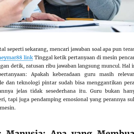
ital seperti sekarang, mencari jawaban soal apa pun tera
neymar88 link
Tinggal ketik pertanyaan di mesin pencar
gan detik, ratusan ribu jawaban langsung muncul. Hal i
ertanyaan: Apakah keberadaan guru masih releva
e dan teknologi pintar sudah bisa menggantikan per
nnya jelas tidak sesederhana itu. Guru bukan han
i, tapi juga pendamping emosional yang perannya sul
 mesin.
s Manusia: Apa yang Membua