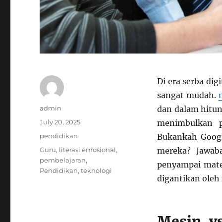
Di era serba dig
sangat mudah.
Author
admin
dan dalam hitun
Posted
July 20, 2025
menimbulkan p
on
Categories
pendidikan
Bukankah Googl
Tags
Guru
,
literasi emosional
,
mereka? Jawaba
pembelajaran
,
penyampai mater
Pendidikan
,
teknologi
digantikan oleh
Mesin v