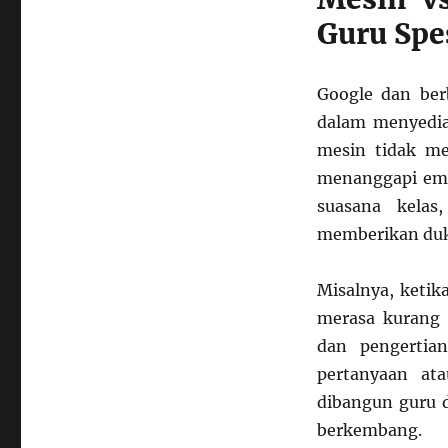
Guru Spe
Google dan ber
dalam menyedia
mesin tidak m
menanggapi emo
suasana kelas
memberikan duku
Misalnya, ketik
merasa kurang 
dan pengertia
pertanyaan at
dibangun guru 
berkembang.