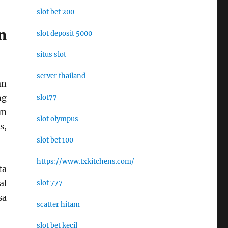
slot bet 200
n
slot deposit 5000
situs slot
server thailand
an
ng
slot77
am
slot olympus
s,
slot bet 100
https://www.txkitchens.com/
ta
al
slot 777
sa
scatter hitam
slot bet kecil