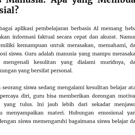
sial?
bagai aplikasi pembelajaran berbasis AI memang heb
kan informasi faktual secara cepat dan akurat. Namu
emiliki kemampuan untuk merasakan, memahami, d
si siswa. Guru adalah manusia yang mampu merasak
, mengenali kesulitan yang dialami muridnya, d
ngan yang bersifat personal.
a seorang siswa sedang mengalami kesulitan belajar at
percaya diri, guru bisa memberikan dorongan motiva
n yang tulus. Ini jauh lebih dari sekadar menjaw
au menyampaikan materi. Hubungan emosional ya
dengan siswa memengaruhi bagaimana siswa belajar d