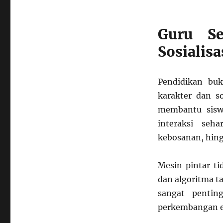
Guru Se
Sosialisa
Pendidikan buk
karakter dan so
membantu sisw
interaksi seha
kebosanan, hing
Mesin pintar t
dan algoritma t
sangat pentin
perkembangan e