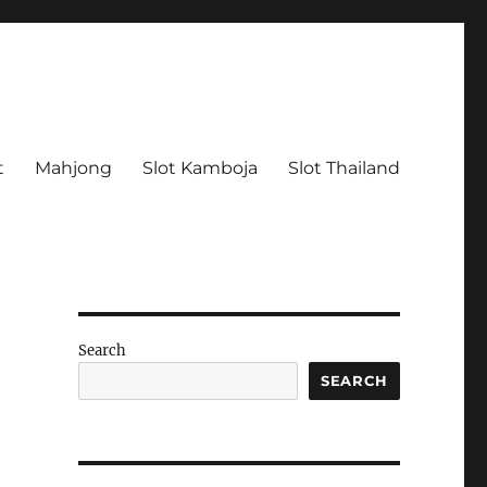
t
Mahjong
Slot Kamboja
Slot Thailand
Search
SEARCH