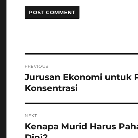
Post
PREVIOUS
navigation
Jurusan Ekonomi untuk 
Previous
post:
Konsentrasi
NEXT
Kenapa Murid Harus Pah
Next
post:
Dini?