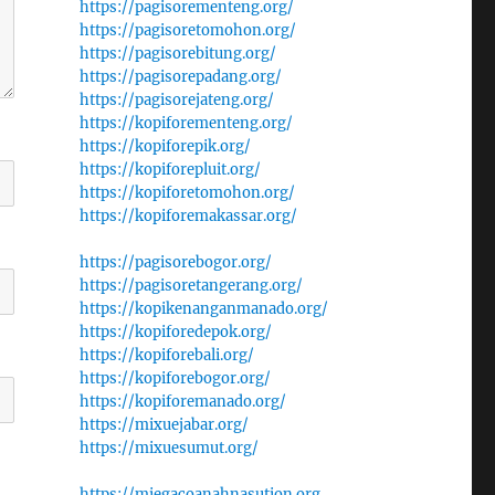
https://pagisorementeng.org/
https://pagisoretomohon.org/
https://pagisorebitung.org/
https://pagisorepadang.org/
https://pagisorejateng.org/
https://kopiforementeng.org/
https://kopiforepik.org/
https://kopiforepluit.org/
https://kopiforetomohon.org/
https://kopiforemakassar.org/
https://pagisorebogor.org/
https://pagisoretangerang.org/
https://kopikenanganmanado.org/
https://kopiforedepok.org/
https://kopiforebali.org/
https://kopiforebogor.org/
https://kopiforemanado.org/
https://mixuejabar.org/
https://mixuesumut.org/
https://miegacoanahnasution.org