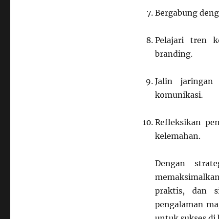
Bergabung denga
Pelajari tren
branding.
Jalin jaringa
komunikasi.
Refleksikan pe
kelemahan.
Dengan strat
memaksimalkan
praktis, dan 
pengalaman mag
untuk sukses di