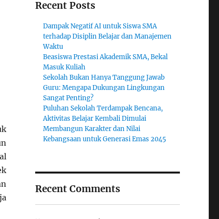
Recent Posts
Dampak Negatif AI untuk Siswa SMA
terhadap Disiplin Belajar dan Manajemen
Waktu
Beasiswa Prestasi Akademik SMA, Bekal
Masuk Kuliah
Sekolah Bukan Hanya Tanggung Jawab
Guru: Mengapa Dukungan Lingkungan
Sangat Penting?
Puluhan Sekolah Terdampak Bencana,
Aktivitas Belajar Kembali Dimulai
uk
Membangun Karakter dan Nilai
Kebangsaan untuk Generasi Emas 2045
un
al
ek
an
Recent Comments
ja