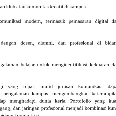
n klub atau komunitas kreatif di kampus.
 komunikasi modern, termasuk pemasaran digital d
n dengan dosen, alumni, dan profesional di bida
ngalaman belajar untuk mengidentifikasi kekuatan d
egi yang tepat, murid jurusan komunikasi dap
 pengalaman kampus, mengembangkan keterampil
siap menghadapi dunia kerja. Portofolio yang kua
ang, dan jaringan profesional menjadi kombinasi kun
 bidang komunikasi.