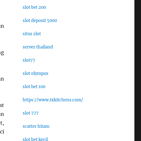
slot bet 200
slot deposit 5000
an
situs slot
server thailand
ng
slot77
slot olympus
an
slot bet 100
https://www.txkitchens.com/
at
slot 777
an
t,
scatter hitam
ci
slot bet kecil