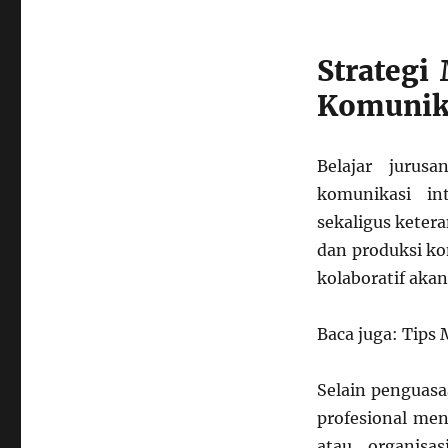
Strategi
Komunik
Belajar jurus
komunikasi in
sekaligus keter
dan produksi ko
kolaboratif ak
Baca juga: Tips
Selain penguasa
profesional men
atau organis