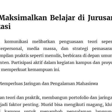
 Maksimalkan Belajar di Jurusa
asi
an komunikasi melibatkan penguasaan teori seper
terpersonal, media massa, dan strategi pemasara
ampilan praktis seperti menulis, berbicara di depan umu
nten. Partisipasi aktif dalam kegiatan kampus dan proy
an memperkuat kemampuan ini.
 Memperluas Jaringan dan Pengalaman Mahasiswa
an teori dan praktik, membangun portofolio dan jaring
jadi faktor penting. Murid bisa mengikuti magang, klu
asi kampus untuk menambah pengalaman langsun