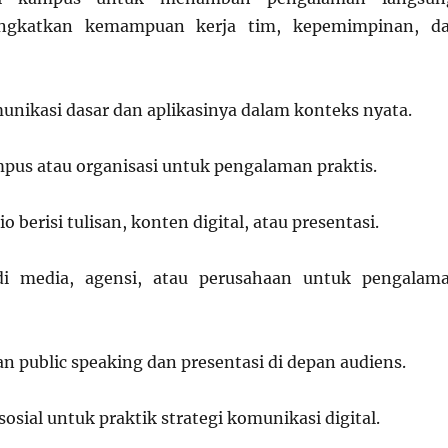
ingkatkan kemampuan kerja tim, kepemimpinan, d
munikasi dasar dan aplikasinya dalam konteks nyata.
mpus atau organisasi untuk pengalaman praktis.
o berisi tulisan, konten digital, atau presentasi.
di media, agensi, atau perusahaan untuk pengalam
 public speaking dan presentasi di depan audiens.
sial untuk praktik strategi komunikasi digital.