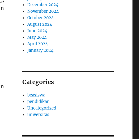
December 2024
an
November 2024
October 2024
August 2024
June 2024
May 2024
April 2024
January 2024
Categories
an
beasiswa
pendidikan
Uncategorized
universitas