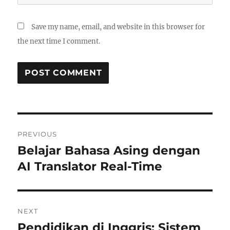
Save my name, email, and website in this browser for
the next time I comment.
Post
PREVIOUS
navigation
Belajar Bahasa Asing dengan
Previous
post:
AI Translator Real-Time
NEXT
Pendidikan di Inggris: Sistem
Next