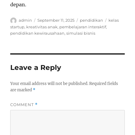
depan.
Author
Posted
Categories
Tags
admin
September 11, 2025
pendidikan
kelas
on
startup
,
kreativitas anak
,
pembelajaran interaktif
,
pendidikan kewirausahaan
,
simulasi bisnis
Leave a Reply
Your email address will not be published.
Required fields
are marked
*
COMMENT
*