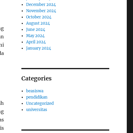
December 2024
November 2024
October 2024
August 2024
ng
June 2024
May 2024
an
April 2024
ni
January 2024
da
Categories
beasiswa
pendidikan
ih
Uncategorized
universitas
ng
as
is