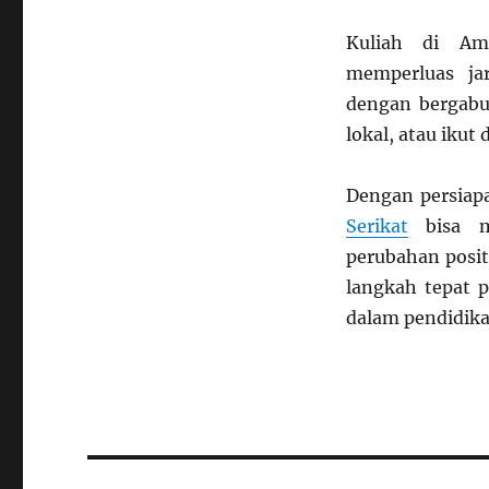
Kuliah di Am
memperluas ja
dengan bergabu
lokal, atau ikut
Dengan persiap
Serikat
bisa m
perubahan posit
langkah tepat 
dalam pendidika