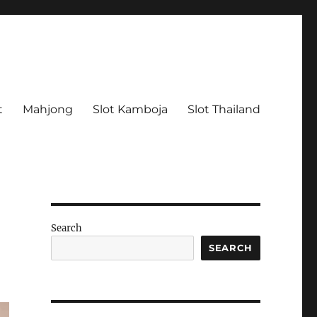
t
Mahjong
Slot Kamboja
Slot Thailand
Search
SEARCH