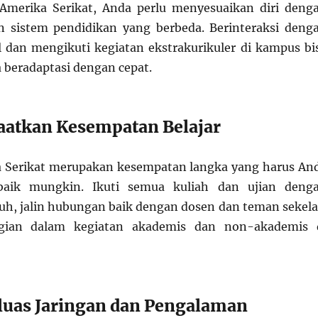
 Amerika Serikat, Anda perlu menyesuaikan diri deng
n sistem pendidikan yang berbeda. Berinteraksi deng
 dan mengikuti kegiatan ekstrakurikuler di kampus bi
beradaptasi dengan cepat.
atkan Kesempatan Belajar
a Serikat merupakan kesempatan langka yang harus An
baik mungkin. Ikuti semua kuliah dan ujian deng
, jalin hubungan baik dengan dosen dan teman sekela
agian dalam kegiatan akademis dan non-akademis 
uas Jaringan dan Pengalaman