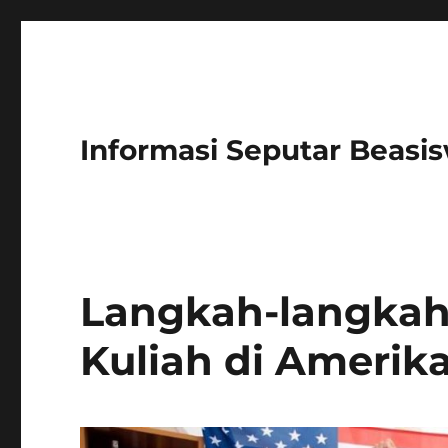
Informasi Seputar Beasi
Langkah-langkah
Kuliah di Amerik