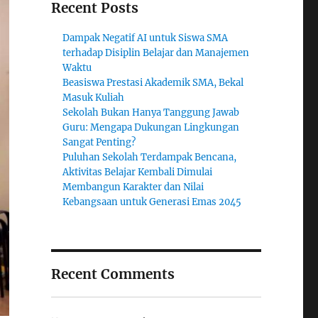
Recent Posts
Dampak Negatif AI untuk Siswa SMA
terhadap Disiplin Belajar dan Manajemen
Waktu
Beasiswa Prestasi Akademik SMA, Bekal
Masuk Kuliah
Sekolah Bukan Hanya Tanggung Jawab
Guru: Mengapa Dukungan Lingkungan
Sangat Penting?
Puluhan Sekolah Terdampak Bencana,
Aktivitas Belajar Kembali Dimulai
Membangun Karakter dan Nilai
Kebangsaan untuk Generasi Emas 2045
Recent Comments