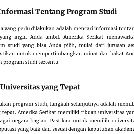
 Informasi Tentang Program Studi
 yang perlu dilakukan adalah mencari informasi tenta
 yang ingin Anda ambil. Amerika Serikat menawark
m studi yang bisa Anda pilih, mulai dari jurusan se
Pastikan untuk mempertimbangkan minat dan bakat An
 program studi tertentu.
 Universitas yang Tepat
kan program studi, langkah selanjutnya adalah memil
g tepat. Amerika Serikat memiliki ribuan universitas ya
bagai negara bagian. Pastikan untuk memilih universit
eputasi yang baik dan sesuai dengan kebutuhan akadem