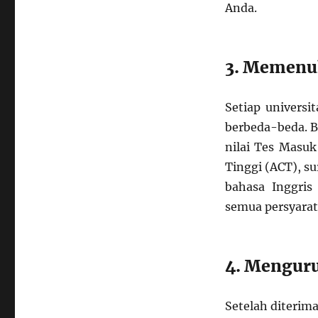
Anda.
3. Memenu
Setiap universi
berbeda-beda. B
nilai Tes Masuk
Tinggi (ACT), su
bahasa Inggris
semua persyarat
4. Menguru
Setelah diterima