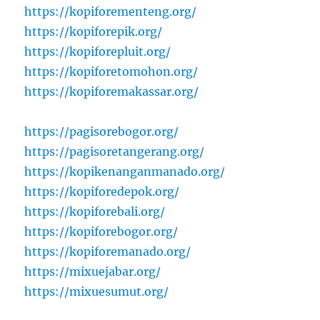
https://kopiforementeng.org/
https://kopiforepik.org/
https://kopiforepluit.org/
https://kopiforetomohon.org/
https://kopiforemakassar.org/
https://pagisorebogor.org/
https://pagisoretangerang.org/
https://kopikenanganmanado.org/
https://kopiforedepok.org/
https://kopiforebali.org/
https://kopiforebogor.org/
https://kopiforemanado.org/
https://mixuejabar.org/
https://mixuesumut.org/