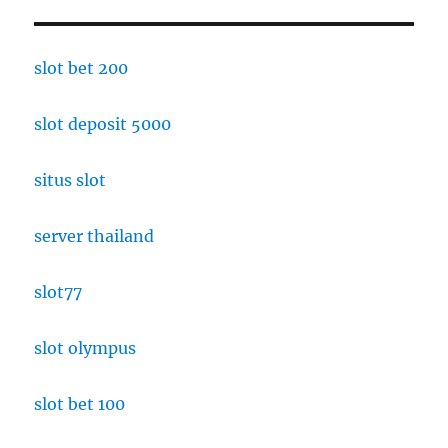
slot bet 200
slot deposit 5000
situs slot
server thailand
slot77
slot olympus
slot bet 100