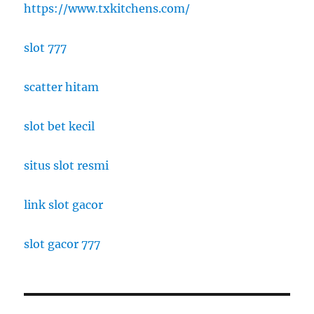
https://www.txkitchens.com/
slot 777
scatter hitam
slot bet kecil
situs slot resmi
link slot gacor
slot gacor 777