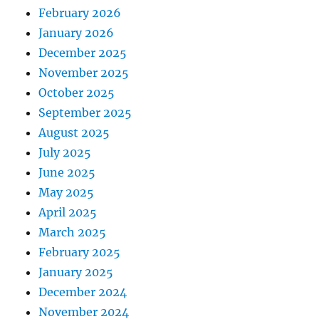
February 2026
January 2026
December 2025
November 2025
October 2025
September 2025
August 2025
July 2025
June 2025
May 2025
April 2025
March 2025
February 2025
January 2025
December 2024
November 2024