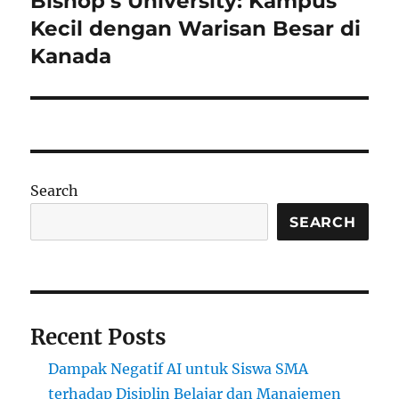
Bishop’s University: Kampus
post:
Kecil dengan Warisan Besar di
Kanada
Search
SEARCH
Recent Posts
Dampak Negatif AI untuk Siswa SMA
terhadap Disiplin Belajar dan Manajemen