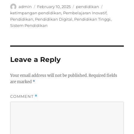
Author
Posted
Categories
Tags
admin
February 10, 2025
pendidikan
on
ketimpangan pendidikan
,
Pembelajaran Inovatif
,
Pendidikan
,
Pendidikan Digital
,
Pendidikan Tinggi
,
Sistem Pendidikan
Leave a Reply
Your email address will not be published.
Required fields
are marked
*
COMMENT
*