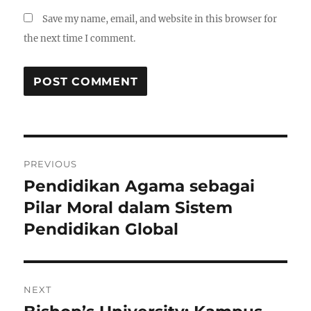
Save my name, email, and website in this browser for
the next time I comment.
Post
PREVIOUS
navigation
Pendidikan Agama sebagai
Previous
post:
Pilar Moral dalam Sistem
Pendidikan Global
NEXT
Next