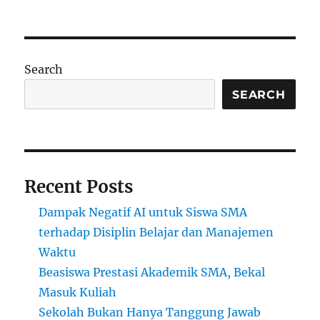
Beasiswa
Raja
untuk
Warga:
Peluang
Search
Pendidikan
di
SEARCH
Zaman
Kerajaan
Recent Posts
Dampak Negatif AI untuk Siswa SMA
terhadap Disiplin Belajar dan Manajemen
Waktu
Beasiswa Prestasi Akademik SMA, Bekal
Masuk Kuliah
Sekolah Bukan Hanya Tanggung Jawab