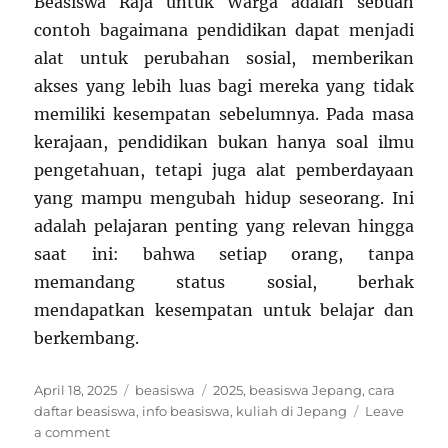
Beasiswa Raja untuk Warga adalah sebuah
contoh bagaimana pendidikan dapat menjadi
alat untuk perubahan sosial, memberikan
akses yang lebih luas bagi mereka yang tidak
memiliki kesempatan sebelumnya. Pada masa
kerajaan, pendidikan bukan hanya soal ilmu
pengetahuan, tetapi juga alat pemberdayaan
yang mampu mengubah hidup seseorang. Ini
adalah pelajaran penting yang relevan hingga
saat ini: bahwa setiap orang, tanpa
memandang status sosial, berhak
mendapatkan kesempatan untuk belajar dan
berkembang.
Posted
Categories
Tags
April 18, 2025
beasiswa
2025
,
beasiswa Jepang
,
cara
on
daftar beasiswa
,
info beasiswa
,
kuliah di Jepang
Leave
on
a comment