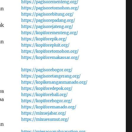
https://pagisorementeng.org/
https://pagisoretomohon.org/
an
https://pagisorebitung.org/
https://pagisorepadang.org/
uk
https://pagisorejateng.org/
https://kopiforementeng.org/
https://kopiforepik.org/
an
https://kopiforepluit.org/
https://kopiforetomohon.org/
https://kopiforemakassar.org/
https://pagisorebogor.org/
https://pagisoretangerang.org/
https://kopikenanganmanado.org/
https://kopiforedepok.org/
wa
https://kopiforebali.org/
pa
https://kopiforebogor.org/
https://kopiforemanado.org/
https://mixuejabar.org/
https://mixuesumut.org/
an
https://miegacoanahnasution.org