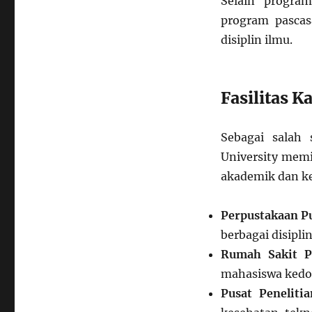
Selain program
program pascas
disiplin ilmu.
Fasilitas 
Sebagai salah 
University memi
akademik dan ke
Perpustakaan P
berbagai disiplin
Rumah Sakit P
mahasiswa kedok
Pusat Peneliti