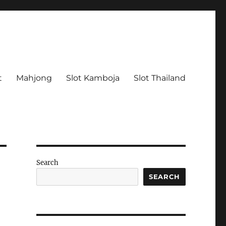
t
Mahjong
Slot Kamboja
Slot Thailand
Search
SEARCH