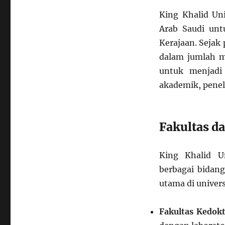
Pendidikan
King Khalid Uni
Terkemuka
di
Arab Saudi unt
Arab
Kerajaan. Sejak
Saudi
dalam jumlah m
untuk menjadi 
akademik, penel
Fakultas d
King Khalid U
berbagai bidang
utama di universi
Fakultas Kedok