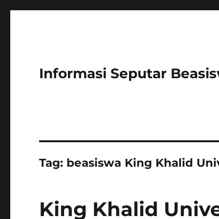
Informasi Seputar Beasi
Tag:
beasiswa King Khalid Uni
King Khalid Univer