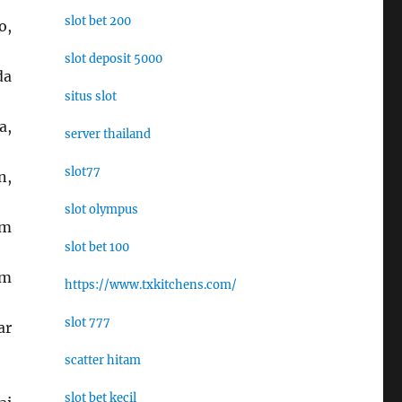
slot bet 200
o,
slot deposit 5000
da
situs slot
a,
server thailand
slot77
n,
slot olympus
em
slot bet 100
am
https://www.txkitchens.com/
slot 777
ar
scatter hitam
slot bet kecil