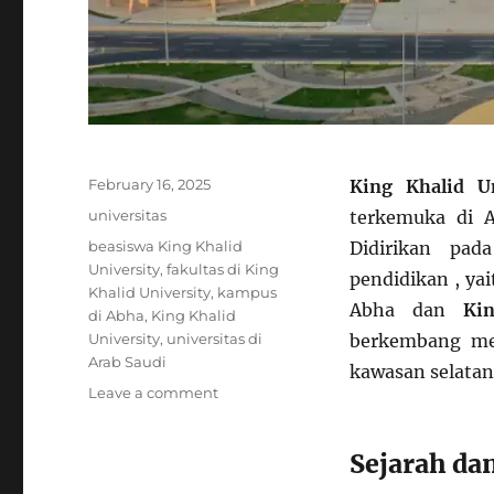
Posted
February 16, 2025
King Khalid U
on
Categories
universitas
terkemuka di A
Tags
beasiswa King Khalid
Didirikan pad
University
,
fakultas di King
pendidikan , ya
Khalid University
,
kampus
Abha dan
Ki
di Abha
,
King Khalid
University
,
universitas di
berkembang men
Arab Saudi
kawasan selatan
on
Leave a comment
King
Khalid
Sejarah d
University:
Institusi