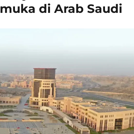
muka di Arab Saudi