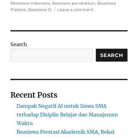
on
Beasiswa Indonesia
,
Beasiswa pendidikan
,
Beasiswa
on
Prestasi
,
Beasiswa S1
Leave a comment
Beasiswa
Pendidikan
2024
di
Indonesia:
Search
Peluang
dan
SEARCH
Manfaat
untuk
Masa
Depan
Recent Posts
Dampak Negatif AI untuk Siswa SMA
terhadap Disiplin Belajar dan Manajemen
Waktu
Beasiswa Prestasi Akademik SMA, Bekal