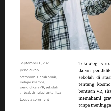
Posted
September 11, 2025
Teknologi virt
on
Categories
pendidikan
dalam pendidik
Tags
astronomi untuk anak
,
sekolah di sta
belajar kosmos
,
tentang kosmo
pendidikan VR
,
sekolah
bantuan VR, sis
virtual
,
simulasi antariksa
memahami gravi
on
Leave a comment
Sekolah
tanpa meninggal
di