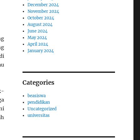
December 2024
November 2024
October 2024
August 2024
June 2024
May 2024
ng
April 2024
ng
January 2024
di
au
Categories
k-
beasiswa
ga
pendidikan
ni
Uncategorized
universitas
ih