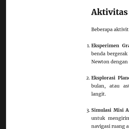
Aktivitas
Beberapa aktivit
Eksperimen Gra
benda bergerak
Newton dengan 
Eksplorasi Pla
bulan, atau as
langit.
Simulasi Misi A
untuk mengirim 
navigasi ruang 