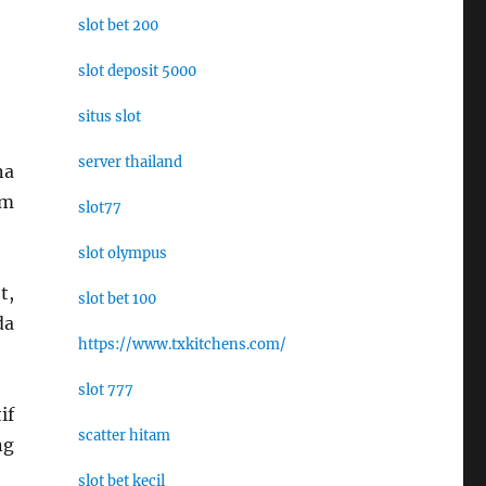
slot bet 200
slot deposit 5000
situs slot
server thailand
na
um
slot77
slot olympus
t,
slot bet 100
da
https://www.txkitchens.com/
slot 777
if
scatter hitam
ng
slot bet kecil