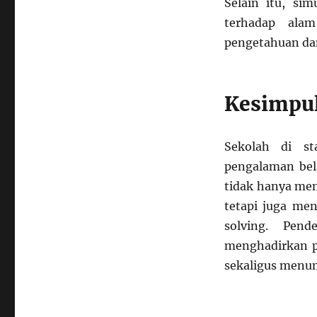
Selain itu, s
terhadap ala
pengetahuan da
Kesimpu
Sekolah di st
pengalaman bela
tidak hanya mem
tetapi juga me
solving. Pen
menghadirkan pe
sekaligus menum