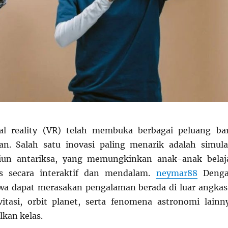
ual reality (VR) telah membuka berbagai peluang ba
an. Salah satu inovasi paling menarik adalah simula
siun antariksa, yang memungkinkan anak-anak belaj
s secara interaktif dan mendalam.
neymar88
Deng
wa dapat merasakan pengalaman berada di luar angkas
tasi, orbit planet, serta fenomena astronomi lainn
kan kelas.