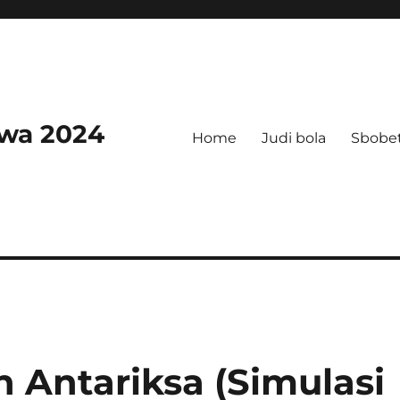
swa 2024
Home
Judi bola
Sbobe
n Antariksa (Simulasi