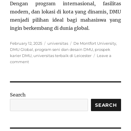
Dengan program internasional, fasilitas
modern, dan lokasi di kota yang dinamis, DMU
menjadi pilihan ideal bagi mahasiswa yang
ingin berkembang di dunia global.
Posted
Categories
Tags
February 12, 2025
universitas
De Montfort University
,
on
DMU Global
,
program seni dan desain DMU
,
prospek
karier DMU
,
universitas terbaik di Leicester
Leave a
on
comment
De
Montfort
University:
Kampus
Inovatif
Search
dengan
Komitmen
SEARCH
Global