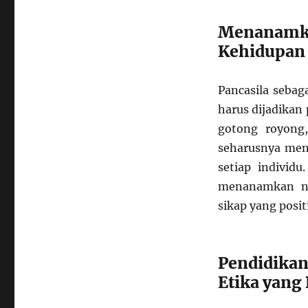
Menanamk
Kehidupan 
Pancasila sebag
harus dijadikan
gotong royong,
seharusnya menj
setiap individ
menanamkan ni
sikap yang posit
Pendidika
Etika yang