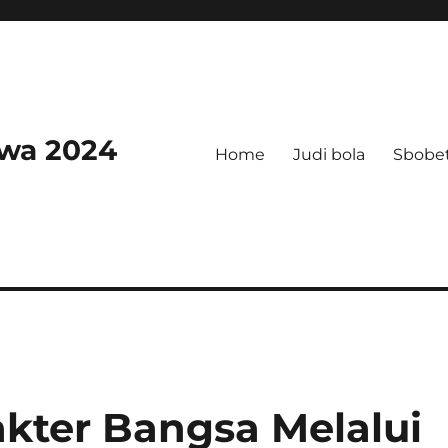
swa 2024
Home
Judi bola
Sbobe
ter Bangsa Melalui