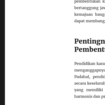
pembentukan ka
Karakter
Bangsa
bertanggung jaw
Melalui
kemajuan bang
Pendidikan
dapat membangun
Nilai
dan
Moral
Penting
Pembent
Pendidikan kara
menganggapnya 
Padahal, pendi
secara keseluru
yang memiliki
harmonis dan pr