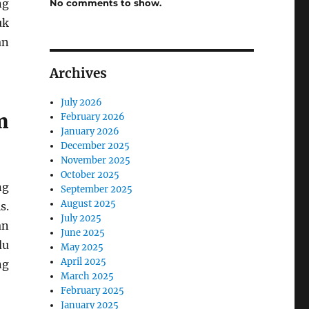
ng
No comments to show.
uk
an
Archives
July 2026
m
February 2026
January 2026
December 2025
November 2025
October 2025
ng
September 2025
August 2025
s.
July 2025
an
June 2025
du
May 2025
April 2025
ng
March 2025
February 2025
January 2025