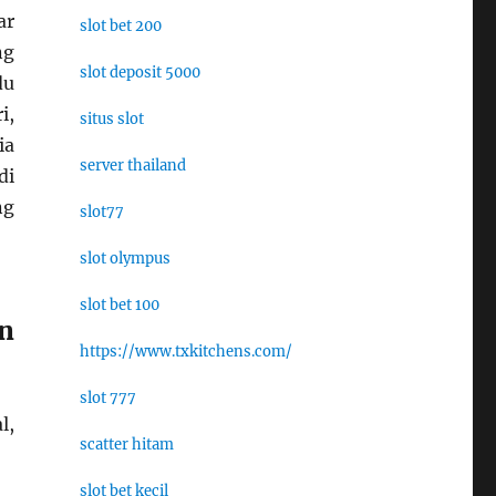
ar
slot bet 200
ng
slot deposit 5000
du
i,
situs slot
ia
server thailand
di
ng
slot77
slot olympus
slot bet 100
n
https://www.txkitchens.com/
slot 777
l,
scatter hitam
slot bet kecil