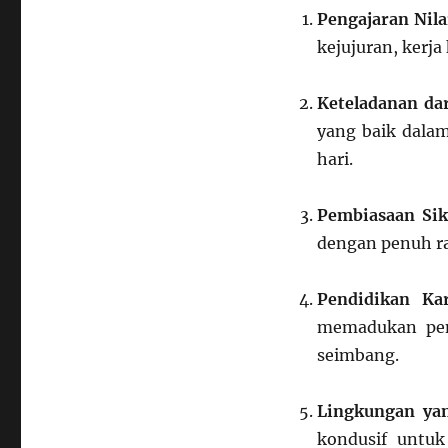
Pengajaran Nila
kejujuran, kerja
Keteladanan da
yang baik dalam
hari.
Pembiasaan Sik
dengan penuh ra
Pendidikan Ka
memadukan pen
seimbang.
Lingkungan ya
kondusif untu