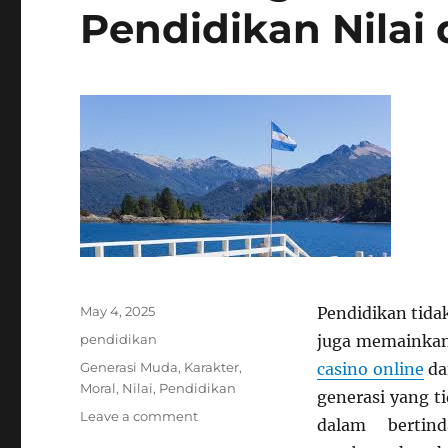
Pendidikan Nilai
Posted
May 4, 2025
Pendidikan tida
on
Categories
pendidikan
juga memainkan
Tags
Generasi Muda
,
Karakter
,
casino online
da
Moral
,
Nilai
,
Pendidikan
generasi yang ti
on
Leave a comment
dalam bertin
Membangun