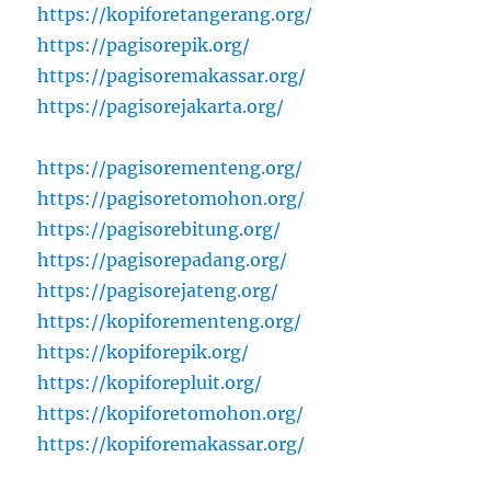
https://kopiforetangerang.org/
https://pagisorepik.org/
https://pagisoremakassar.org/
https://pagisorejakarta.org/
https://pagisorementeng.org/
https://pagisoretomohon.org/
https://pagisorebitung.org/
https://pagisorepadang.org/
https://pagisorejateng.org/
https://kopiforementeng.org/
https://kopiforepik.org/
https://kopiforepluit.org/
https://kopiforetomohon.org/
https://kopiforemakassar.org/