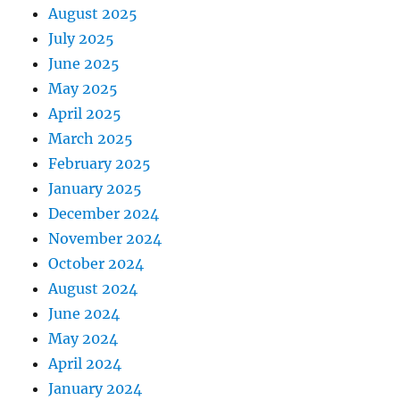
August 2025
July 2025
June 2025
May 2025
April 2025
March 2025
February 2025
January 2025
December 2024
November 2024
October 2024
August 2024
June 2024
May 2024
April 2024
January 2024