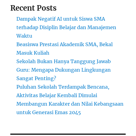
Recent Posts
Dampak Negatif AI untuk Siswa SMA
terhadap Disiplin Belajar dan Manajemen
Waktu
Beasiswa Prestasi Akademik SMA, Bekal
Masuk Kuliah
Sekolah Bukan Hanya Tanggung Jawab
Guru: Mengapa Dukungan Lingkungan
Sangat Penting?
Puluhan Sekolah Terdampak Bencana,
Aktivitas Belajar Kembali Dimulai
Membangun Karakter dan Nilai Kebangsaan
untuk Generasi Emas 2045