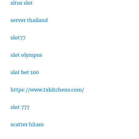
situs slot
server thailand
slot77
slot olympus
slot bet 100
https://www.txkitchens.com/
slot 777
scatter hitam