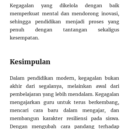
Kegagalan yang dikelola dengan baik
memperkuat mental dan mendorong inovasi,
sehingga pendidikan menjadi proses yang
penuh dengan tantangan sekaligus
kesempatan.
Kesimpulan
Dalam pendidikan modern, kegagalan bukan
akhir dari segalanya, melainkan awal dari
pembelajaran yang lebih mendalam. Kegagalan
mengajarkan guru untuk terus berkembang,
mencari cara baru dalam mengajar, dan
membangun karakter resiliensi pada siswa.
Dengan mengubah cara pandang terhadap