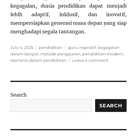
kegagalan, dunia pendidikan dapat menjadi
lebih adaptif, inklusif, dan inovatif,
mempersiapkan generasi masa depan yang siap
menghadapi segala tantangan.
Posted
Categories
Tags
July 4, 2025
pendidikan
guru inspiratif
,
kegagalan
on
dalam belajar
,
metode pengajaran
,
pendidikan modern
,
on
resiliensi dalam pendidikan
Leave a comment
Kegagalan
sebagai
Guru
Terbaik
dalam
Search
Pendidikan
Modern
SEARCH