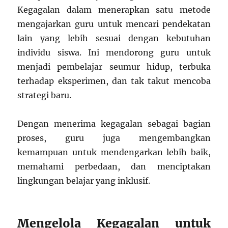
Kegagalan dalam menerapkan satu metode
mengajarkan guru untuk mencari pendekatan
lain yang lebih sesuai dengan kebutuhan
individu siswa. Ini mendorong guru untuk
menjadi pembelajar seumur hidup, terbuka
terhadap eksperimen, dan tak takut mencoba
strategi baru.
Dengan menerima kegagalan sebagai bagian
proses, guru juga mengembangkan
kemampuan untuk mendengarkan lebih baik,
memahami perbedaan, dan menciptakan
lingkungan belajar yang inklusif.
Mengelola Kegagalan untuk