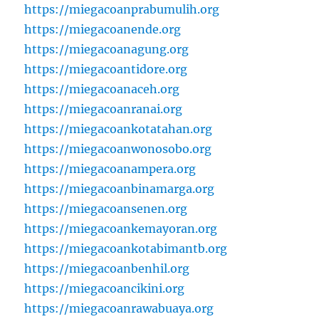
https://miegacoanprabumulih.org
https://miegacoanende.org
https://miegacoanagung.org
https://miegacoantidore.org
https://miegacoanaceh.org
https://miegacoanranai.org
https://miegacoankotatahan.org
https://miegacoanwonosobo.org
https://miegacoanampera.org
https://miegacoanbinamarga.org
https://miegacoansenen.org
https://miegacoankemayoran.org
https://miegacoankotabimantb.org
https://miegacoanbenhil.org
https://miegacoancikini.org
https://miegacoanrawabuaya.org