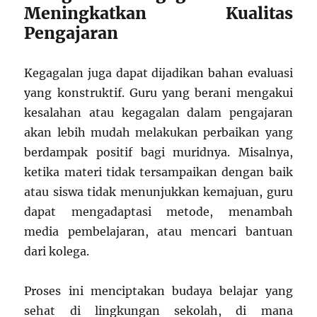
Meningkatkan Kualitas
Pengajaran
Kegagalan juga dapat dijadikan bahan evaluasi
yang konstruktif. Guru yang berani mengakui
kesalahan atau kegagalan dalam pengajaran
akan lebih mudah melakukan perbaikan yang
berdampak positif bagi muridnya. Misalnya,
ketika materi tidak tersampaikan dengan baik
atau siswa tidak menunjukkan kemajuan, guru
dapat mengadaptasi metode, menambah
media pembelajaran, atau mencari bantuan
dari kolega.
Proses ini menciptakan budaya belajar yang
sehat di lingkungan sekolah, di mana