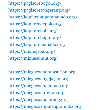
https://pagisorebogor.org/
https://pagisoretangerang.org/
https://kopikenanganmanado.org/
https://kopiforedepok.org/
https://kopiforebali.org/
https://kopiforebogor.org/
https://kopiforemanado.org/
https://mixuejabar.org/
https://mixuesumut.org/
https://miegacoanahnasution.org
https://miegacoangejayan.org
https://miegacoanpemuda.org
https://miegacoanrenon.org
https://miegacoansintang.org
https://miegacoanpulaupramuka.org