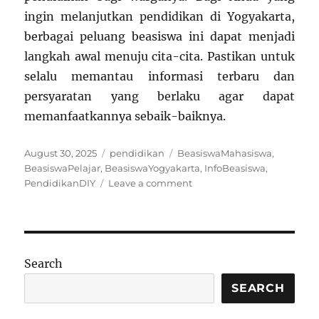
ingin melanjutkan pendidikan di Yogyakarta,
berbagai peluang beasiswa ini dapat menjadi
langkah awal menuju cita-cita. Pastikan untuk
selalu memantau informasi terbaru dan
persyaratan yang berlaku agar dapat
memanfaatkannya sebaik-baiknya.
Posted
Categories
Tags
August 30, 2025
pendidikan
BeasiswaMahasiswa
,
on
BeasiswaPelajar
,
BeasiswaYogyakarta
,
InfoBeasiswa
,
on
PendidikanDIY
Leave a comment
Jejak
Langkah
Beasiswa
di
Yogyakarta
Search
Dari
Masa
SEARCH
ke
Masa