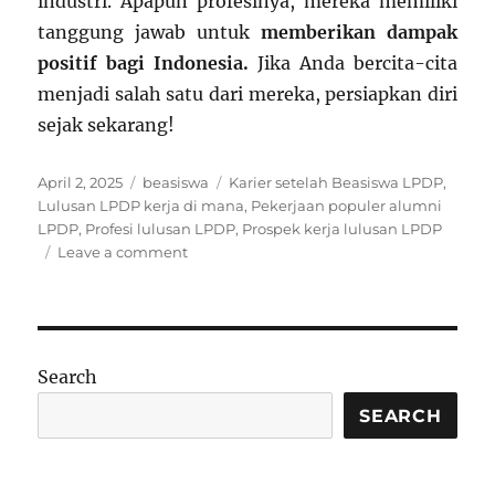
industri. Apapun profesinya, mereka memiliki
tanggung jawab untuk
memberikan dampak
positif bagi Indonesia.
Jika Anda bercita-cita
menjadi salah satu dari mereka, persiapkan diri
sejak sekarang!
Posted
Categories
Tags
April 2, 2025
beasiswa
Karier setelah Beasiswa LPDP
,
on
Lulusan LPDP kerja di mana
,
Pekerjaan populer alumni
LPDP
,
Profesi lulusan LPDP
,
Prospek kerja lulusan LPDP
on
Leave a comment
10
Profesi
Paling
Populer
Lulusan
Search
Beasiswa
LPDP,
SEARCH
Pendidikan
Jadi
Nomor