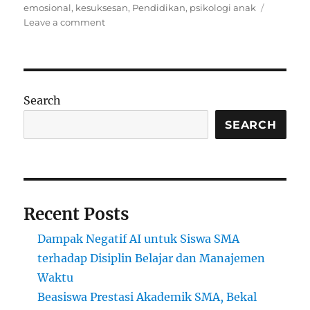
on
emosional
,
kesuksesan
,
Pendidikan
,
psikologi anak
on
Leave a comment
Kenapa
Anak
Pintar
Belum
Tentu
Search
Sukses?
Ini
SEARCH
Penjelasan
Psikologinya
Recent Posts
Dampak Negatif AI untuk Siswa SMA
terhadap Disiplin Belajar dan Manajemen
Waktu
Beasiswa Prestasi Akademik SMA, Bekal