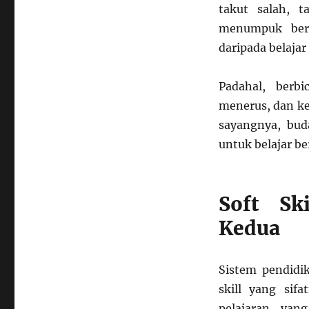
takut salah, t
menumpuk ber
daripada belaja
Padahal, berbi
menerus, dan ke
sayangnya, bud
untuk belajar be
Soft Sk
Kedua
Sistem pendidi
skill yang sif
pelajaran yan