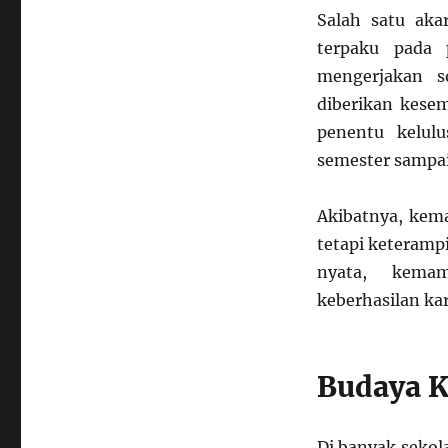
Apa
Salah satu aka
dengan
Sistem
terpaku pada p
Kita?
mengerjakan s
diberikan kese
penentu kelul
semester sampai
Akibatnya, kem
tetapi keterampi
nyata, kemam
keberhasilan kar
Budaya K
Di banyak sekola