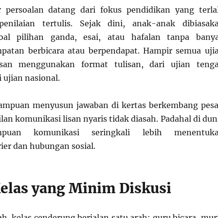
r persoalan datang dari fokus pendidikan yang terla
enilaian tertulis. Sejak dini, anak-anak dibiasak
oal pilihan ganda, esai, atau hafalan tanpa bany
mpatan berbicara atau berpendapat. Hampir semua uji
usan menggunakan format tulisan, dari ujian teng
 ujian nasional.
ampuan menyusun jawaban di kertas berkembang pesa
lan komunikasi lisan nyaris tidak diasah. Padahal di dun
puan komunikasi seringkali lebih menentuk
ier dan hubungan sosial.
elas yang Minim Diskusi
h, kelas cenderung berjalan satu arah: guru bicara, mur