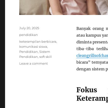
Posted
July 20, 2025
Banyak orang m
on
Categories
pendidikan
atau kampus yan
Tags
keterampilan berbicara
,
diminta present
komunikasi siswa
,
tiba-tiba terl
Pendidikan
,
Sistem
cleangrillsofcha
Pendidikan
,
soft skill
bicara” ternyat
on
Leave a comment
Kok
dengan sistem pe
Nilai
Bagus
Tapi
Fokus 
Gak
Bisa
Keteramp
Ngomong?
Ada