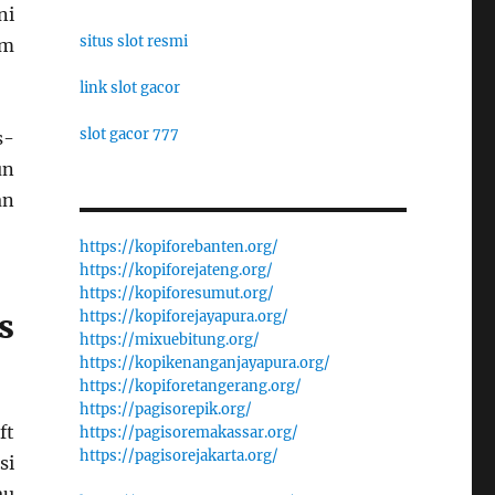
ni
situs slot resmi
am
link slot gacor
slot gacor 777
s-
un
an
https://kopiforebanten.org/
https://kopiforejateng.org/
https://kopiforesumut.org/
https://kopiforejayapura.org/
s
https://mixuebitung.org/
https://kopikenanganjayapura.org/
https://kopiforetangerang.org/
https://pagisorepik.org/
ft
https://pagisoremakassar.org/
https://pagisorejakarta.org/
si
au