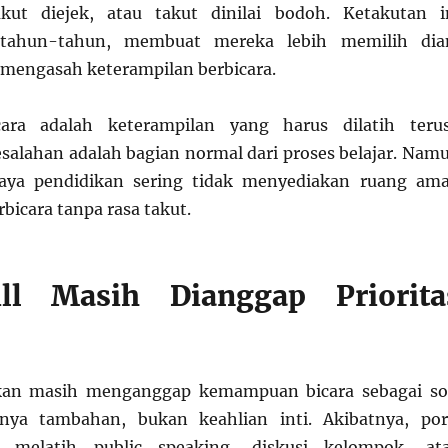
akut diejek, atau takut dinilai bodoh. Ketakutan i
tahun-tahun, membuat mereka lebih memilih di
r mengasah keterampilan berbicara.
cara adalah keterampilan yang harus dilatih teru
salahan adalah bagian normal dari proses belajar. Nam
aya pendidikan sering tidak menyediakan ruang am
rbicara tanpa rasa takut.
ill Masih Dianggap Priorita
kan masih menganggap kemampuan bicara sebagai so
atnya tambahan, bukan keahlian inti. Akibatnya, por
g melatih public speaking, diskusi kelompok, at