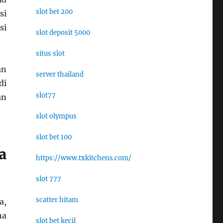
slot bet 200
si
si
slot deposit 5000
situs slot
an
server thailand
di
slot77
an
slot olympus
slot bet 100
a
https://www.txkitchens.com/
slot 777
scatter hitam
a,
na
slot bet kecil