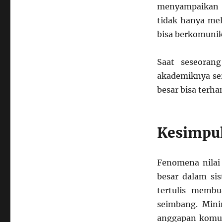
menyampaikan i
tidak hanya mel
bisa berkomunik
Saat seseoran
akademiknya ser
besar bisa ter
Kesimpu
Fenomena nilai 
besar dalam sis
tertulis membu
seimbang. Mini
anggapan komun