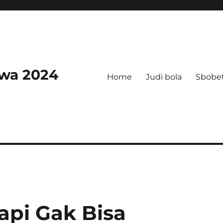
swa 2024
Home
Judi bola
Sbobe
api Gak Bisa