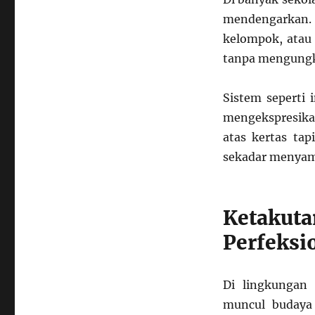
mendengarkan.
kelompok, atau 
tanpa mengungk
Sistem seperti 
mengekspresikan
atas kertas ta
sekadar menyamp
Ketakut
Perfeksi
Di lingkungan 
muncul budaya 