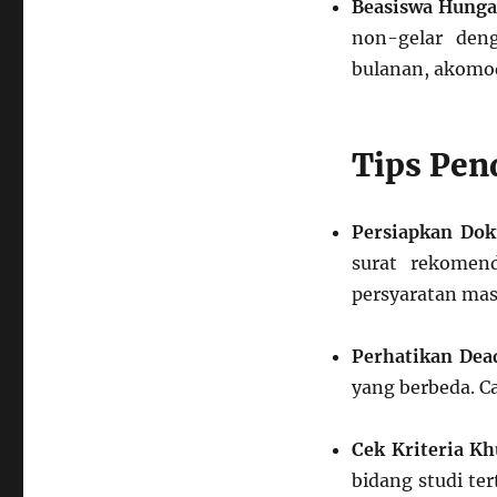
Beasiswa Hunga
non-gelar den
bulanan, akomod
Tips Pen
Persiapkan Do
surat rekomend
persyaratan ma
Perhatikan Dea
yang berbeda. C
Cek Kriteria Kh
bidang studi ter