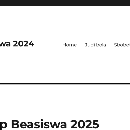
swa 2024
Home
Judi bola
Sbobe
p Beasiswa 2025