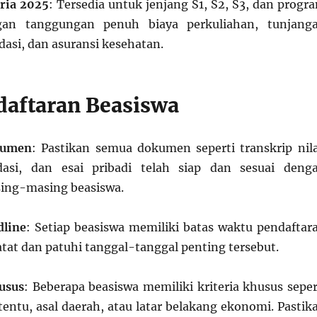
ria 2025
: Tersedia untuk jenjang S1, S2, S3, dan progr
gan tanggungan penuh biaya perkuliahan, tunjang
asi, dan asuransi kesehatan.
daftaran Beasiswa
kumen
: Pastikan semua dokumen seperti transkrip nila
asi, dan esai pribadi telah siap dan sesuai deng
sing-masing beasiswa.
dline
: Setiap beasiswa memiliki batas waktu pendaftar
atat dan patuhi tanggal-tanggal penting tersebut.
usus
: Beberapa beasiswa memiliki kriteria khusus seper
tentu, asal daerah, atau latar belakang ekonomi. Pastik