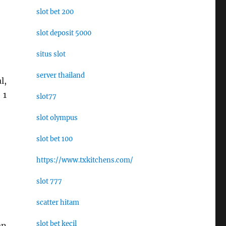
slot bet 200
slot deposit 5000
situs slot
server thailand
l,
 1
slot77
slot olympus
slot bet 100
https://www.txkitchens.com/
slot 777
scatter hitam
slot bet kecil
an