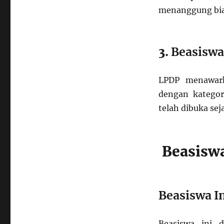
menanggung biay
3.
Beasiswa
LPDP menawark
dengan kategor
telah dibuka sej
Beasisw
Beasiswa I
Beasiswa ini 