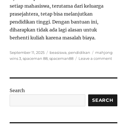
setiap mahasiswa, terutama dari keluarga
prasejahtera, tetap bisa melanjutkan
pendidikan tinggi. Dengan bantuan ini,
diharapkan tidak ada lagi alasan untuk
berhenti kuliah karena masalah biaya.
Posted
Categories
Tags
September 11, 2025
beasiswa
,
pendidikan
mahjong
on
on
wins 3
,
spaceman 88
,
spaceman88
Leave a comment
Pandua
Lengka
PIP
Beasisw
Kuliah:
Search
Syarat,
Cara
SEARCH
Daftar,
dan
Manfaa
untuk