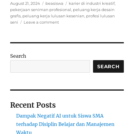
Posted
Categories
Tags
August 21, 2024
beasiswa
karier di industri kreatif
,
on
pekerjaan seniman profesional
,
peluang kerja desain
grafis
,
peluang kerja lulusan kesenian
,
profesi lulusan
on
seni
Leave a comment
Prospek
Kerja
di
Industri
Kreatif
Search
untuk
Lulusan
SEARCH
Seni
Recent Posts
Dampak Negatif AI untuk Siswa SMA
terhadap Disiplin Belajar dan Manajemen
Waktu